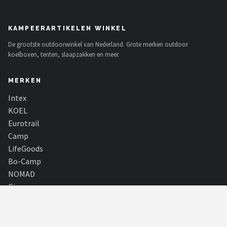
KAMPEERARTIKELEN WINKEL
De grootste outdoorwinkel van Nederland. Grote merken outdoor
koelboxen, tenten, slaapzakken en meer.
MERKEN
Intex
KOEL
Eurotrail
Camp
LifeGoods
Bo-Camp
NOMAD
Gimeg
Alle merken →
SHOP