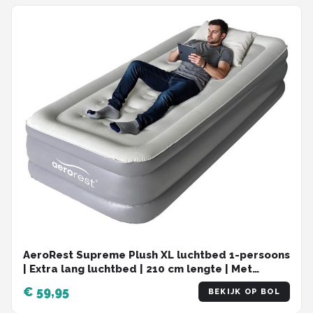
AeroRest Supreme Plush XL luchtbed 1-persoons
| Extra lang luchtbed | 210 cm lengte | Met
ingebouwde elektrische pomp
€ 59,95
BEKIJK OP BOL