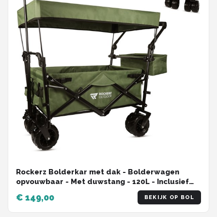
Rockerz Bolderkar met dak - Bolderwagen
opvouwbaar - Met duwstang - 120L - Inclusief
veiligheidsriemen - Handige opbergvakken -
€ 149,00
BEKIJK OP BOL
Groen