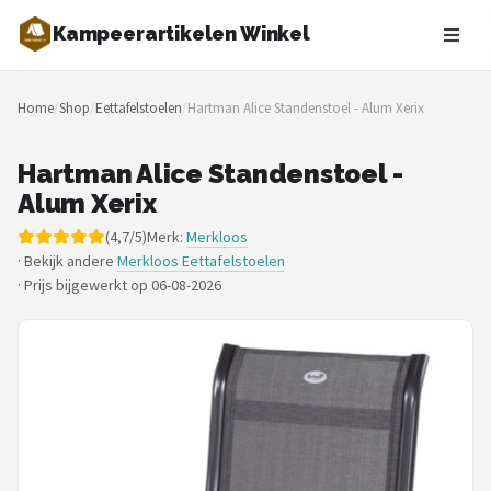
Kampeerartikelen Winkel
Zoeken
Home
/
Shop
/
Eettafelstoelen
/
Hartman Alice Standenstoel - Alum Xerix
NAVIGATIE
Shop
Hartman Alice Standenstoel -
Alum Xerix
Merken
(4,7/5)
Merk:
Merkloos
· Bekijk andere
Merkloos Eettafelstoelen
Blog
·
Prijs bijgewerkt op 06-08-2026
Tenten
Slaapzakken
Slaapmatten
Koelboxen