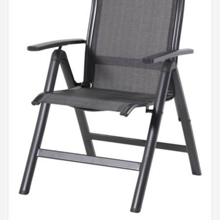
Shop
POPULAIRE MERKEN
Intex
KOEL
Eurotrail
Camp
LifeGoods
Bo-Camp
NOMAD