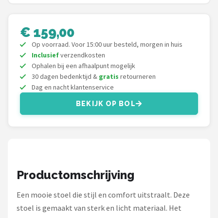
Gimeg
Campingaz
€ 159,00
Op voorraad. Voor 15:00 uur besteld, morgen in huis
Quechua
Inclusief
verzendkosten
Ophalen bij een afhaalpunt mogelijk
Alle merken →
30 dagen bedenktijd &
gratis
retourneren
Dag en nacht klantenservice
BEKIJK OP BOL
Productomschrijving
Een mooie stoel die stijl en comfort uitstraalt. Deze
stoel is gemaakt van sterk en licht materiaal. Het