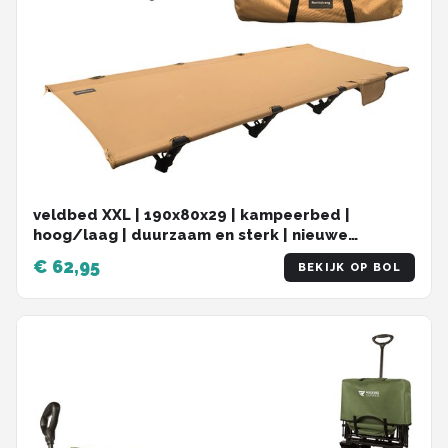
veldbed XXL | 190x80x29 | kampeerbed |
hoog/laag | duurzaam en sterk | nieuwe
generatie | kleine opvouwbaar in draagtas
€ 62,95
BEKIJK OP BOL