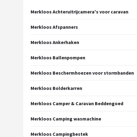
Shop
Merkloos Achteruitrijcamera's voor caravan
POPULAIRE MERKEN
Merkloos Afspanners
Intex
Merkloos Ankerhaken
KOEL
Merkloos Ballenpompen
Eurotrail
Merkloos Beschermhoezen voor stormbanden
Camp
Merkloos Bolderkarren
LifeGoods
Merkloos Camper & Caravan Beddengoed
Bo-Camp
Merkloos Camping wasmachine
NOMAD
Merkloos Campingbestek