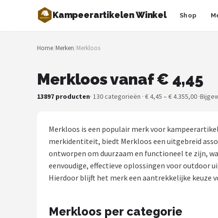
Kampeerartikelen Winkel
Shop
M
Zoeken
Home
/
Merken
/
Merkloos
NAVIGATIE
Shop
Merkloos vanaf € 4,45
Merken
13897 producten
· 130 categorieën · € 4,45 – € 4.355,00 ·
Bijge
Blog
Merkloos is een populair merk voor kampeerartikele
Tenten
merkidentiteit, biedt Merkloos een uitgebreid ass
ontworpen om duurzaam en functioneel te zijn, waa
Slaapzakken
eenvoudige, effectieve oplossingen voor outdoor u
Hierdoor blijft het merk een aantrekkelijke keuze
Slaapmatten
Merkloos per categorie
Koelboxen