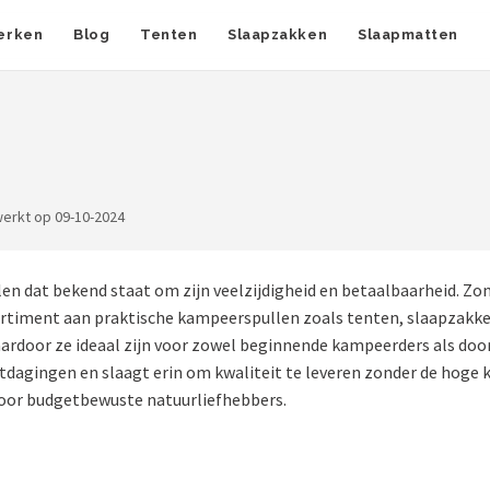
erken
Blog
Tenten
Slaapzakken
Slaapmatten
werkt op 09-10-2024
n dat bekend staat om zijn veelzijdigheid en betaalbaarheid. Zon
ortiment aan praktische kampeerspullen zoals tenten, slaapzakke
rdoor ze ideaal zijn voor zowel beginnende kampeerders als door
itdagingen en slaagt erin om kwaliteit te leveren zonder de hoge
 voor budgetbewuste natuurliefhebbers.