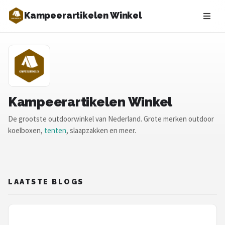
Kampeerartikelen Winkel
Zoeken
NAVIGATIE
Shop
Merken
Kampeerartikelen Winkel
De grootste outdoorwinkel van Nederland. Grote merken outdoor
Blog
koelboxen,
tenten
, slaapzakken en meer.
Tenten
Slaapzakken
LAATSTE BLOGS
Slaapmatten
Koelboxen