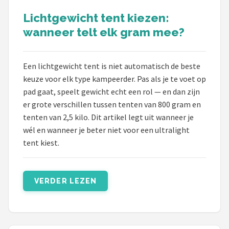
Lichtgewicht tent kiezen:
Shop
wanneer telt elk gram mee?
POPULAIRE MERKEN
Intex
Een lichtgewicht tent is niet automatisch de beste
keuze voor elk type kampeerder. Pas als je te voet op
KOEL
pad gaat, speelt gewicht echt een rol — en dan zijn
er grote verschillen tussen tenten van 800 gram en
Eurotrail
tenten van 2,5 kilo. Dit artikel legt uit wanneer je
wél en wanneer je beter niet voor een ultralight
Camp
tent kiest.
LifeGoods
VERDER LEZEN
Bo-Camp
NOMAD