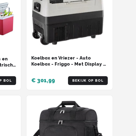
Koelbox en Vriezer - Auto
s en
Koelbox - Friggo - Met Display -
trische
45L - Zwart - Met Wielen
odus
€ 301,99
P BOL
BEKIJK OP BOL