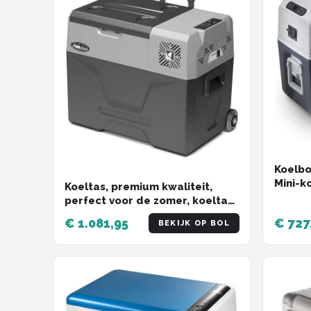
Koelbo
Mini-k
Koeltas, premium kwaliteit,
Auto 
perfect voor de zomer, koeltas,
Stopco
groot, biertas
€ 1.081,95
€ 727
Elektr
BEKIJK OP BOL