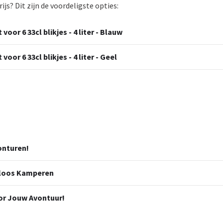
s? Dit zijn de voordeligste opties:
voor 6 33cl blikjes - 4 liter - Blauw
oor 6 33cl blikjes - 4 liter - Geel
onturen!
eloos Kamperen
or Jouw Avontuur!