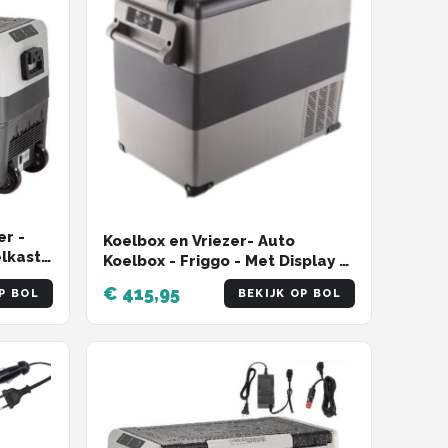
er -
Koelbox en Vriezer- Auto
lkast -
Koelbox - Friggo - Met Display -
35L - Zwart/Grijs - Met Wielen
€ 415,95
P BOL
BEKIJK OP BOL