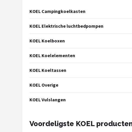
Shop
KOEL Campingkoelkasten
POPULAIRE MERKEN
KOEL Elektrische luchtbedpompen
Intex
KOEL Koelboxen
KOEL
KOEL Koelelementen
Eurotrail
KOEL Koeltassen
Camp
KOEL Overige
LifeGoods
KOEL Vulslangen
Bo-Camp
NOMAD
Voordeligste KOEL producte