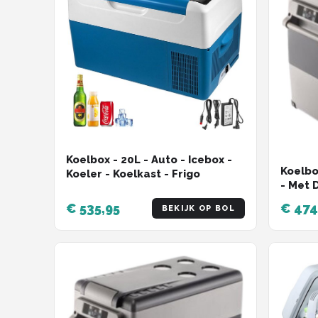
Koelbox - 20L - Auto - Icebox -
Koelbo
Koeler - Koelkast - Frigo
- Met D
- Zwar
€ 535,95
€ 474
BEKIJK OP BOL