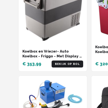
Koelbo
Koelbox en Vriezer- Auto
Koelbo
Koelbox - Friggo - Met Display -
Auto e
35L - Zwart/Grijs - Met Wielen
€ 353,99
€ 320
BEKIJK OP BOL