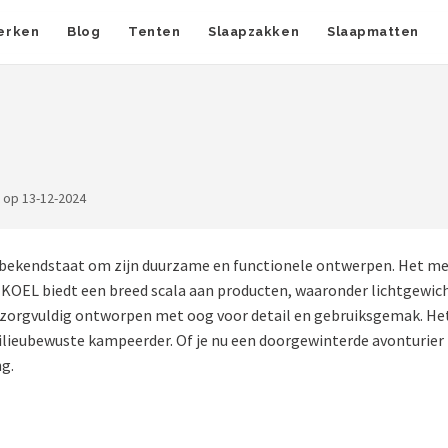
erken
Blog
Tenten
Slaapzakken
Slaapmatten
 op 13-12-2024
bekendstaat om zijn duurzame en functionele ontwerpen. Het merk
 KOEL biedt een breed scala aan producten, waaronder lichtgewi
 zorgvuldig ontworpen met oog voor detail en gebruiksgemak. Het
ilieubewuste kampeerder. Of je nu een doorgewinterde avonturier
ng.