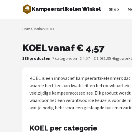
Kampeerartikelen Winkel
Shop
M
Zoeken
Home
/
Merken
/
KOEL
NAVIGATIE
Shop
KOEL vanaf € 4,57
Merken
386 producten
· 7 categorieën · € 4,57 – € 1.081,95 ·
Bijgewerkt
Blog
KOEL is een innovatief kampeerartikelenmerk dat 
Tenten
waarde hechten aan kwaliteit en betrouwbaarheid.
veelzijdige kampeeraccessoires. Elk product wordt
Slaapzakken
waardoor het een verantwoorde keuze is voor de m
wat je nodig hebt voor een geslaagde buitenervari
Slaapmatten
KOEL per categorie
Koelboxen