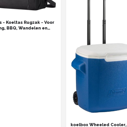
s - Koeltas Rugzak - Voor
g, BBQ, Wandelen en
 - Lunchtas - Picknicktas
motas
koelbox Wheeled Cooler,