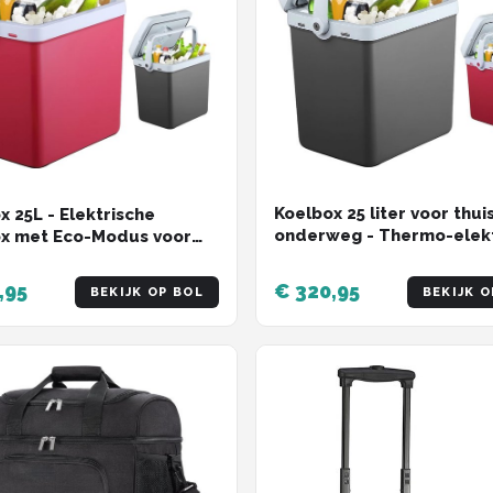
Koelbox 25 liter voor thui
x 25L - Elektrische
onderweg - Thermo-elek
x met Eco-Modus voor
mini koelkast met eco-m
n Thuis
,95
€ 320,95
BEKIJK OP BOL
BEKIJK O