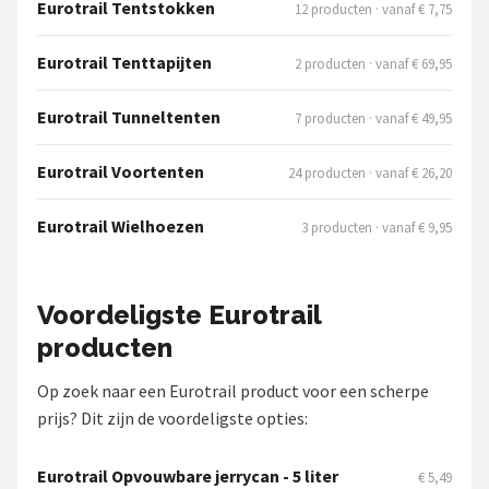
Eurotrail Tentstokken
12 producten · vanaf € 7,75
Eurotrail Tenttapijten
2 producten · vanaf € 69,95
Eurotrail Tunneltenten
7 producten · vanaf € 49,95
Eurotrail Voortenten
24 producten · vanaf € 26,20
Eurotrail Wielhoezen
3 producten · vanaf € 9,95
Voordeligste Eurotrail
producten
Op zoek naar een Eurotrail product voor een scherpe
prijs? Dit zijn de voordeligste opties:
Eurotrail Opvouwbare jerrycan - 5 liter
€ 5,49