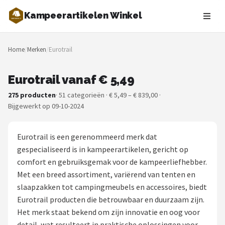
Kampeerartikelen Winkel
Zoeken
Home
/
Merken
/
Eurotrail
NAVIGATIE
Shop
Eurotrail vanaf € 5,49
275 producten
· 51 categorieën · € 5,49 – € 839,00 ·
Merken
Bijgewerkt op 09-10-2024
Blog
Eurotrail is een gerenommeerd merk dat
Tenten
gespecialiseerd is in kampeerartikelen, gericht op
comfort en gebruiksgemak voor de kampeerliefhebber.
Slaapzakken
Met een breed assortiment, variërend van tenten en
slaapzakken tot campingmeubels en accessoires, biedt
Slaapmatten
Eurotrail producten die betrouwbaar en duurzaam zijn.
Het merk staat bekend om zijn innovatie en oog voor
Koelboxen
detail, wat resulteert in praktische oplossingen voor