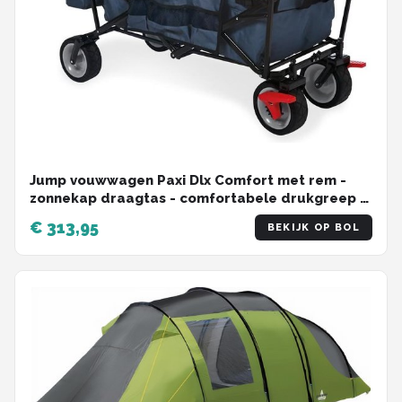
Jump vouwwagen Paxi Dlx Comfort met rem -
zonnekap draagtas - comfortabele drukgreep -
lading 70 kg - marineblauw
€ 313,95
BEKIJK OP BOL