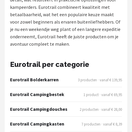
kampeerders. Eurotrail combineert kwaliteit met
Shop
betaalbaarheid, wat het een populaire keuze maakt
voor zowel beginners als ervaren buitenliefhebbers. Of
POPULAIRE MERKEN
je nu een weekendje weg plant of een langere expeditie
Intex
onderneemt, Eurotrail heeft de juiste producten om je
avontuur compleet te maken.
KOEL
Eurotrail
Eurotrail per categorie
Camp
Eurotrail Bolderkarren
3 producten · vanaf € 139,95
LifeGoods
Eurotrail Campingbestek
1 product · vanaf € 69,95
Bo-Camp
Eurotrail Campingdouches
2 producten · vanaf € 28,00
NOMAD
Eurotrail Campingkasten
7 producten · vanaf € 8,39