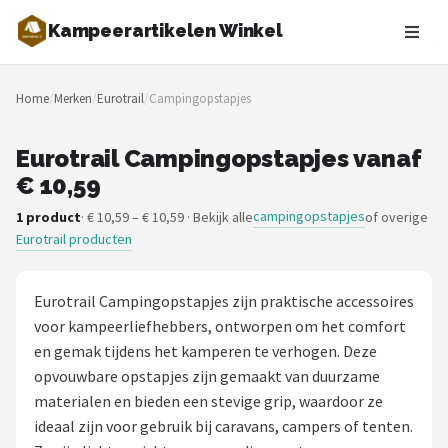
Kampeerartikelen Winkel
Zoeken
Home
/
Merken
/
Eurotrail
/
Campingopstapjes
NAVIGATIE
Shop
Eurotrail Campingopstapjes vanaf
€ 10,59
Merken
campingopstapjes
1 product
· € 10,59 – € 10,59 · Bekijk alle
of overige
Eurotrail producten
Blog
Tenten
Eurotrail Campingopstapjes zijn praktische accessoires
voor kampeerliefhebbers, ontworpen om het comfort
Slaapzakken
en gemak tijdens het kamperen te verhogen. Deze
opvouwbare opstapjes zijn gemaakt van duurzame
Slaapmatten
materialen en bieden een stevige grip, waardoor ze
ideaal zijn voor gebruik bij caravans, campers of tenten.
Koelboxen