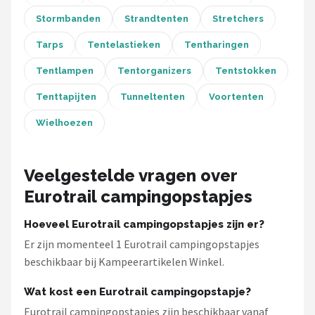
Stormbanden
Strandtenten
Stretchers
Tarps
Tentelastieken
Tentharingen
Tentlampen
Tentorganizers
Tentstokken
Tenttapijten
Tunneltenten
Voortenten
Wielhoezen
Veelgestelde vragen over
Eurotrail campingopstapjes
Hoeveel Eurotrail campingopstapjes zijn er?
Er zijn momenteel 1 Eurotrail campingopstapjes
beschikbaar bij Kampeerartikelen Winkel.
Wat kost een Eurotrail campingopstapje?
Eurotrail campingopstapjes zijn beschikbaar vanaf