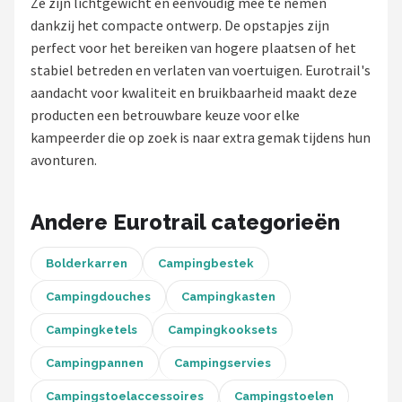
Ze zijn lichtgewicht en eenvoudig mee te nemen
dankzij het compacte ontwerp. De opstapjes zijn
Shop
perfect voor het bereiken van hogere plaatsen of het
POPULAIRE MERKEN
stabiel betreden en verlaten van voertuigen. Eurotrail's
aandacht voor kwaliteit en bruikbaarheid maakt deze
Intex
producten een betrouwbare keuze voor elke
kampeerder die op zoek is naar extra gemak tijdens hun
KOEL
avonturen.
Eurotrail
Andere Eurotrail categorieën
Camp
Bolderkarren
Campingbestek
LifeGoods
Campingdouches
Campingkasten
Bo-Camp
Campingketels
Campingkooksets
NOMAD
Campingpannen
Campingservies
Campingstoelaccessoires
Campingstoelen