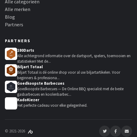
Alle categorieën
Alle merken
Blog
Partners
PARTNERS
180Darts
Alle achtergrond informatie over de dartsport, spelers, toernooien en
statistieken! Met de...
Biljart Totaal
Biljart Totaal is dé online shop voor al uw biljartartikelen. Voor
beginners & professiona...
Goedkoopste Barbecues
Goedkoopste Barbecues — De Online BBQ specialist met de beste
gasbarbecues en koolenbarbec...
KadoKiezer
🎁
Het perfecte cadeau voor elke gelegenheid.
© 2021-2026