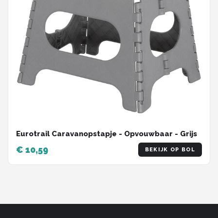
Eurotrail Caravanopstapje - Opvouwbaar - Grijs
€ 10,59
BEKIJK OP BOL