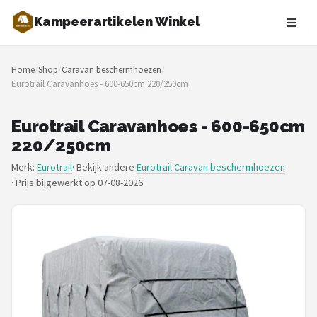
Kampeerartikelen Winkel
Zoeken
Home
/
Shop
/
Caravan beschermhoezen
/
NAVIGATIE
Eurotrail Caravanhoes - 600-650cm 220/250cm
Shop
Eurotrail Caravanhoes - 600-650cm
Merken
220/250cm
Merk:
Eurotrail
· Bekijk andere
Eurotrail Caravan beschermhoezen
Blog
·
Prijs bijgewerkt op 07-08-2026
Tenten
Slaapzakken
Slaapmatten
Koelboxen