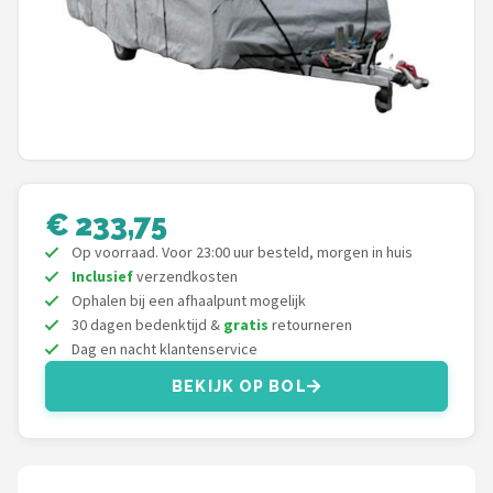
Shop
POPULAIRE MERKEN
Intex
KOEL
€ 233,75
Eurotrail
Op voorraad. Voor 23:00 uur besteld, morgen in huis
Inclusief
verzendkosten
Camp
Ophalen bij een afhaalpunt mogelijk
30 dagen bedenktijd &
gratis
retourneren
LifeGoods
Dag en nacht klantenservice
BEKIJK OP BOL
Bo-Camp
NOMAD