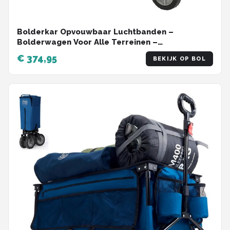
Bolderkar Opvouwbaar Luchtbanden –
Bolderwagen Voor Alle Terreinen –
Boodschappenwagen Met 100Kg Belastbaarheid
€ 374,95
BEKIJK OP BOL
– Strandkar Met Verstelbare Handgreep –
Tuinkar – 80 x 40 x 30 cm