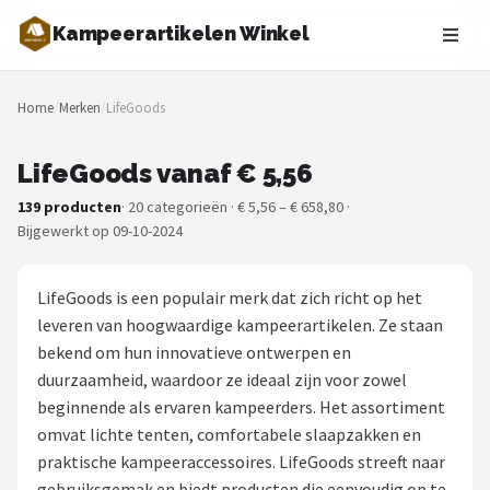
Kampeerartikelen Winkel
Zoeken
Home
/
Merken
/
LifeGoods
NAVIGATIE
Shop
LifeGoods vanaf € 5,56
139 producten
· 20 categorieën · € 5,56 – € 658,80 ·
Merken
Bijgewerkt op 09-10-2024
Blog
LifeGoods is een populair merk dat zich richt op het
Tenten
leveren van hoogwaardige kampeerartikelen. Ze staan
bekend om hun innovatieve ontwerpen en
Slaapzakken
duurzaamheid, waardoor ze ideaal zijn voor zowel
beginnende als ervaren kampeerders. Het assortiment
Slaapmatten
omvat lichte tenten, comfortabele slaapzakken en
praktische kampeeraccessoires. LifeGoods streeft naar
Koelboxen
gebruiksgemak en biedt producten die eenvoudig op te