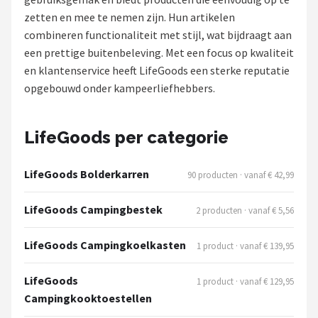
zetten en mee te nemen zijn. Hun artikelen
Shop
combineren functionaliteit met stijl, wat bijdraagt aan
een prettige buitenbeleving. Met een focus op kwaliteit
POPULAIRE MERKEN
en klantenservice heeft LifeGoods een sterke reputatie
Intex
opgebouwd onder kampeerliefhebbers.
KOEL
LifeGoods per categorie
Eurotrail
LifeGoods Bolderkarren
90 producten · vanaf € 42,99
Camp
LifeGoods Campingbestek
2 producten · vanaf € 5,56
LifeGoods
LifeGoods Campingkoelkasten
1 product · vanaf € 139,95
Bo-Camp
LifeGoods
1 product · vanaf € 129,95
NOMAD
Campingkooktoestellen