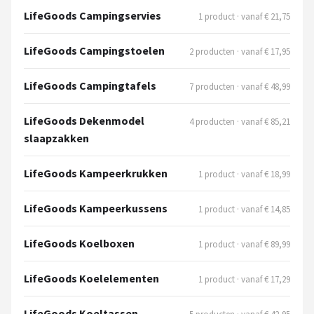
Gimeg
LifeGoods Campingservies
1 product · vanaf € 21,75
Campingaz
LifeGoods Campingstoelen
2 producten · vanaf € 17,95
Benson
LifeGoods Campingtafels
7 producten · vanaf € 48,99
Alle merken →
LifeGoods Dekenmodel
4 producten · vanaf € 85,21
slaapzakken
LifeGoods Kampeerkrukken
1 product · vanaf € 18,99
LifeGoods Kampeerkussens
1 product · vanaf € 14,85
LifeGoods Koelboxen
1 product · vanaf € 89,99
LifeGoods Koelelementen
1 product · vanaf € 17,29
LifeGoods Koeltassen