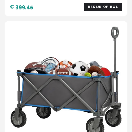
met 3-punts Gordelsysteem
€ 399,45
BEKIJK OP BOL