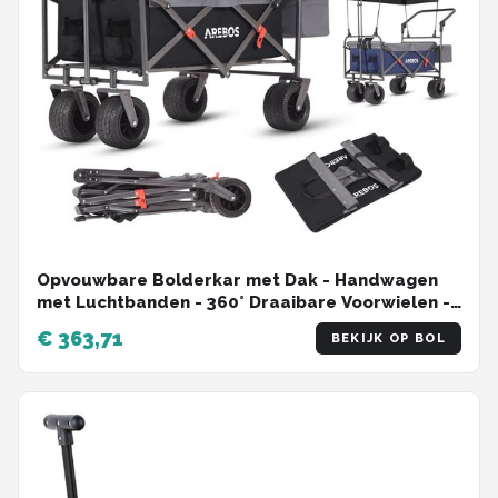
Opvouwbare Bolderkar met Dak - Handwagen
met Luchtbanden - 360° Draaibare Voorwielen -
XXL Capaciteit tot 100 kg - Zwart
€ 363,71
BEKIJK OP BOL