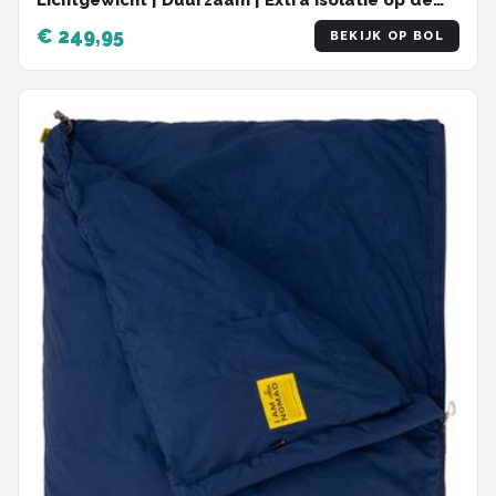
Lichtgewicht | Duurzaam | Extra Isolatie op de
Borst | 2-Wegs Autolock Rits | Anti-Snag Rits
€ 249,95
BEKIJK OP BOL
Constructie | Zwart