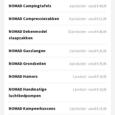
Gimeg
NOMAD Campingtafels
4 producten · vanaf € 44,95
Campingaz
NOMAD Compressiezakken
8 producten · vanaf € 11,95
Quechua
NOMAD Dekenmodel
23 producten · vanaf € 48,00
slaapzakken
Alle merken →
NOMAD Gasslangen
2 producten · vanaf € 25,95
NOMAD Grondzeilen
4 producten · vanaf € 39,95
NOMAD Hamers
1 product · vanaf € 24,95
NOMAD Handmatige
1 product · vanaf € 24,95
luchtbedpompen
NOMAD Kampeerkussens
2 producten · vanaf € 19,95