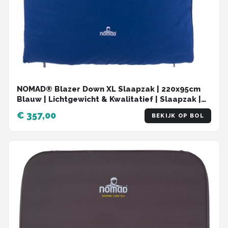
NOMAD® Blazer Down XL Slaapzak | 220x95cm
Blauw | Lichtgewicht & Kwalitatief | Slaapzak |
Incl Hoes | Perkal katoen | Dons vulling
€ 357,00
BEKIJK OP BOL