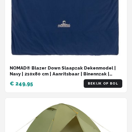
NOMAD® Blazer Down Slaapzak Dekenmodel |
Navy | 210x80 cm | Aanritsbaar | Binennzak |
Tochtsttrook | Incl Hoes
€ 249,95
BEKIJK OP BOL