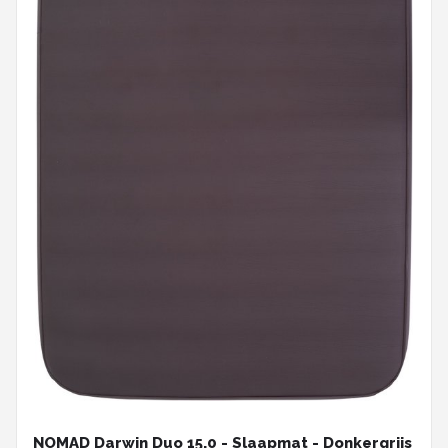
NOMAD Darwin Duo 15.0 - Slaapmat - Donkergrijs