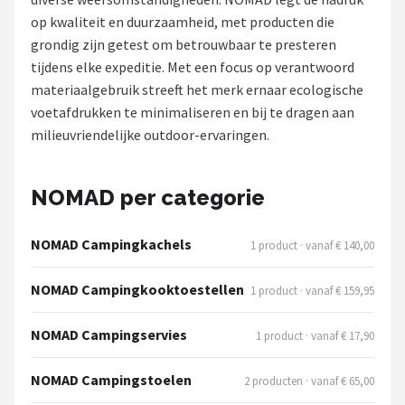
op kwaliteit en duurzaamheid, met producten die
Shop
grondig zijn getest om betrouwbaar te presteren
tijdens elke expeditie. Met een focus op verantwoord
POPULAIRE MERKEN
materiaalgebruik streeft het merk ernaar ecologische
Intex
voetafdrukken te minimaliseren en bij te dragen aan
milieuvriendelijke outdoor-ervaringen.
KOEL
Eurotrail
NOMAD per categorie
Camp
NOMAD Campingkachels
1 product · vanaf € 140,00
LifeGoods
NOMAD Campingkooktoestellen
1 product · vanaf € 159,95
Bo-Camp
NOMAD Campingservies
1 product · vanaf € 17,90
NOMAD
NOMAD Campingstoelen
2 producten · vanaf € 65,00