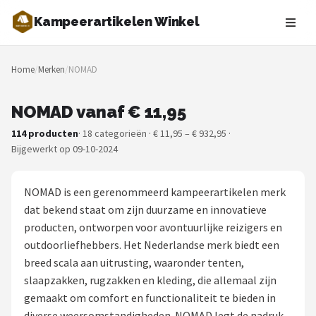
Kampeerartikelen Winkel
Zoeken
Home
/
Merken
/
NOMAD
NAVIGATIE
Shop
NOMAD vanaf € 11,95
114 producten
· 18 categorieën · € 11,95 – € 932,95 ·
Merken
Bijgewerkt op 09-10-2024
Blog
NOMAD is een gerenommeerd kampeerartikelen merk
Tenten
dat bekend staat om zijn duurzame en innovatieve
producten, ontworpen voor avontuurlijke reizigers en
Slaapzakken
outdoorliefhebbers. Het Nederlandse merk biedt een
breed scala aan uitrusting, waaronder tenten,
Slaapmatten
slaapzakken, rugzakken en kleding, die allemaal zijn
gemaakt om comfort en functionaliteit te bieden in
Koelboxen
diverse weersomstandigheden. NOMAD legt de nadruk