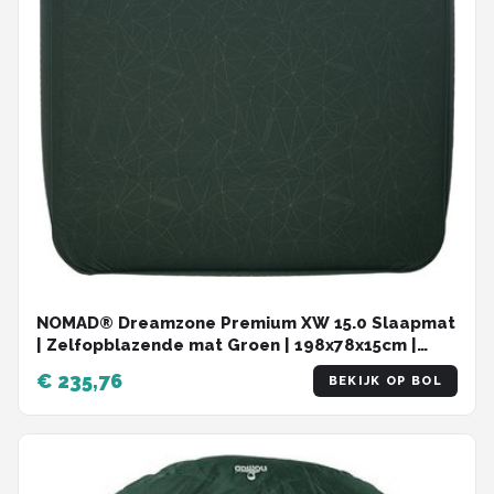
NOMAD® Dreamzone Premium XW 15.0 Slaapmat
| Zelfopblazende mat Groen | 198x78x15cm |
Lichtgewicht & Kwalitatief | Incl Hoes | Lichaam
€ 235,76
BEKIJK OP BOL
vormend materiaal