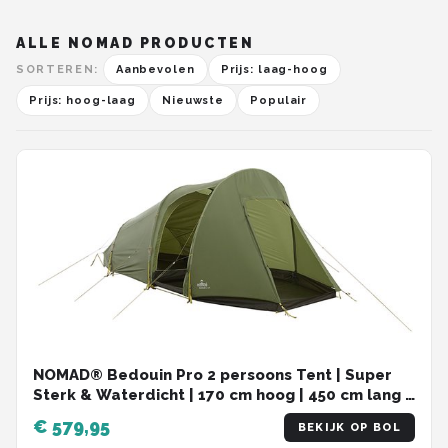
ALLE NOMAD PRODUCTEN
SORTEREN:
Aanbevolen
Prijs: laag-hoog
Prijs: hoog-laag
Nieuwste
Populair
NOMAD® Bedouin Pro 2 persoons Tent | Super
Sterk & Waterdicht | 170 cm hoog | 450 cm lang |
Lichtgewicht 5,4 kg | Opgevouwen 56 x 21 cm
€ 579,95
BEKIJK OP BOL