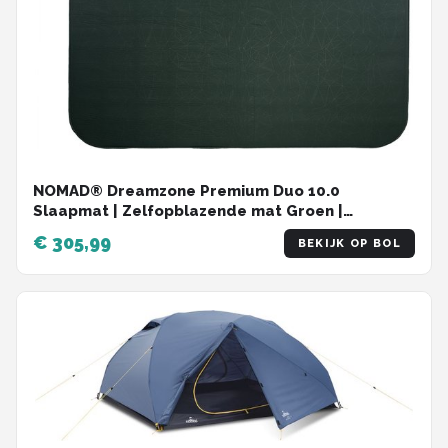
NOMAD® Dreamzone Premium Duo 10.0
Slaapmat | Zelfopblazende mat Groen |
198x150x10cm | Lichtgewicht & Kwalitatief | Incl
€ 305,99
BEKIJK OP BOL
Hoes | Lichaam vormend materiaal