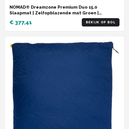
NOMAD® Dreamzone Premium Duo 15.0
Slaapmat | Zelfopblazende mat Groen |
198x150x15cm | Lichtgewicht & Kwalitatief | Incl
€ 377,41
BEKIJK OP BOL
Hoes | Lichaam vormend materiaal