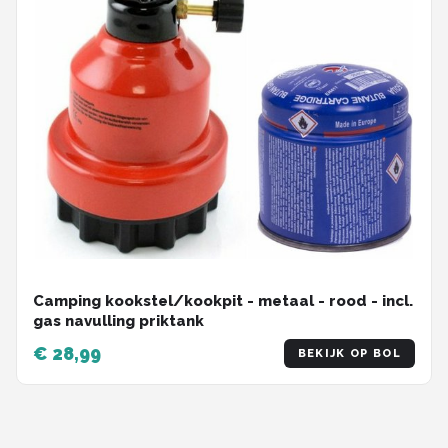
Camping kookstel/kookpit - metaal - rood - incl.
gas navulling priktank
€ 28,99
BEKIJK OP BOL