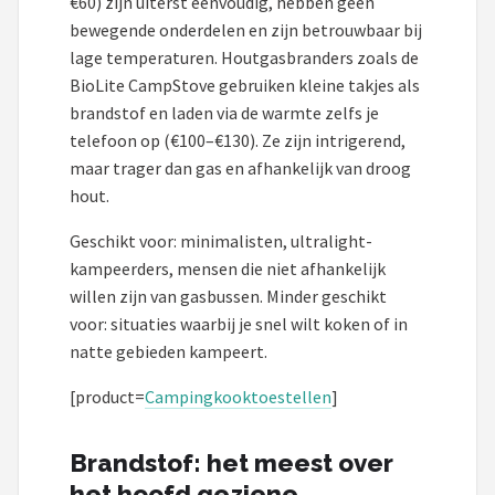
€60) zijn uiterst eenvoudig, hebben geen
bewegende onderdelen en zijn betrouwbaar bij
lage temperaturen. Houtgasbranders zoals de
BioLite CampStove gebruiken kleine takjes als
brandstof en laden via de warmte zelfs je
telefoon op (€100–€130). Ze zijn intrigerend,
maar trager dan gas en afhankelijk van droog
hout.
Geschikt voor: minimalisten, ultralight-
kampeerders, mensen die niet afhankelijk
willen zijn van gasbussen. Minder geschikt
voor: situaties waarbij je snel wilt koken of in
natte gebieden kampeert.
[product=
Campingkooktoestellen
]
Brandstof: het meest over
het hoofd geziene