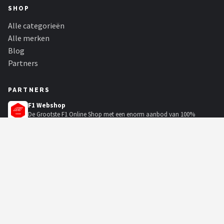
SHOP
Alle categorieën
Alle merken
Blog
Partners
PARTNERS
F1 Webshop
De Grootste F1 Online Shop met een enorm aanbod van 100%
authentieke merchandise van o.a....
Bicycle Mania
Fiets kopen? Of je nu een e-bike, racefiets, mountainbike of stadsfiets
zoekt, bekijk ons...
Soundbarspot
Een soundbar bevat een aantal luidsprekers die het geluid de kamer
insturen vanaf dezelfde...
KadoKiezer
🎁
Het perfecte cadeau voor elke gelegenheid.