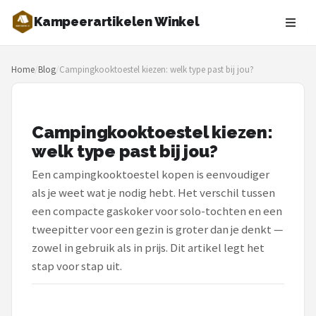
Kampeerartikelen Winkel
Zoeken
Home
/
Blog
/
Campingkooktoestel kiezen: welk type past bij jou?
NAVIGATIE
Shop
Campingkooktoestel kiezen:
Merken
welk type past bij jou?
Blog
Een campingkooktoestel kopen is eenvoudiger
als je weet wat je nodig hebt. Het verschil tussen
Tenten
een compacte gaskoker voor solo-tochten en een
tweepitter voor een gezin is groter dan je denkt —
Slaapzakken
zowel in gebruik als in prijs. Dit artikel legt het
stap voor stap uit.
Slaapmatten
Koelboxen