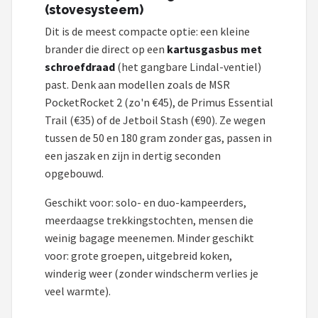
Gimeg
(stovesysteem)
Dit is de meest compacte optie: een kleine
Campingaz
brander die direct op een
kartusgasbus met
schroefdraad
(het gangbare Lindal-ventiel)
Quechua
past. Denk aan modellen zoals de MSR
PocketRocket 2 (zo'n €45), de Primus Essential
Alle merken →
Trail (€35) of de Jetboil Stash (€90). Ze wegen
tussen de 50 en 180 gram zonder gas, passen in
een jaszak en zijn in dertig seconden
opgebouwd.
Geschikt voor: solo- en duo-kampeerders,
meerdaagse trekkingstochten, mensen die
weinig bagage meenemen. Minder geschikt
voor: grote groepen, uitgebreid koken,
winderig weer (zonder windscherm verlies je
veel warmte).