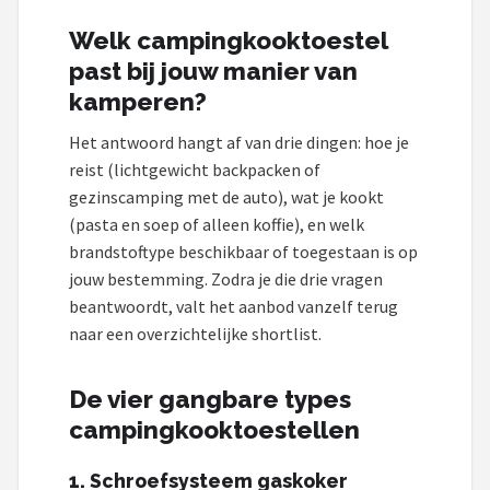
Welk campingkooktoestel
Shop
past bij jouw manier van
POPULAIRE MERKEN
kamperen?
Intex
Het antwoord hangt af van drie dingen: hoe je
reist (lichtgewicht backpacken of
KOEL
gezinscamping met de auto), wat je kookt
(pasta en soep of alleen koffie), en welk
Eurotrail
brandstoftype beschikbaar of toegestaan is op
jouw bestemming. Zodra je die drie vragen
Camp
beantwoordt, valt het aanbod vanzelf terug
naar een overzichtelijke shortlist.
LifeGoods
Bo-Camp
De vier gangbare types
campingkooktoestellen
NOMAD
1. Schroefsysteem gaskoker