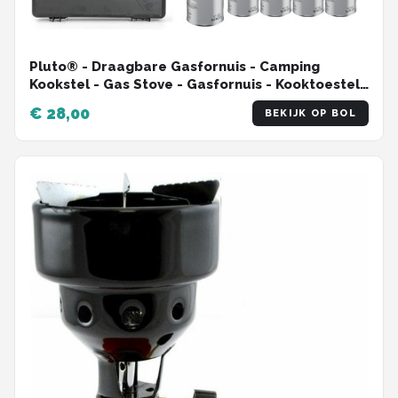
Pluto® - Draagbare Gasfornuis - Camping
Kookstel - Gas Stove - Gasfornuis - Kooktoestel
- Outdoor - Op Reis - 8 gasflessen
€ 28,00
BEKIJK OP BOL