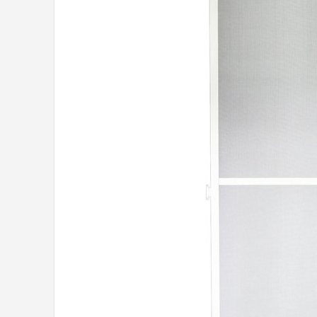
Shop
POPULAIRE MERKEN
Intex
KOEL
Eurotrail
Camp
LifeGoods
Bo-Camp
NOMAD