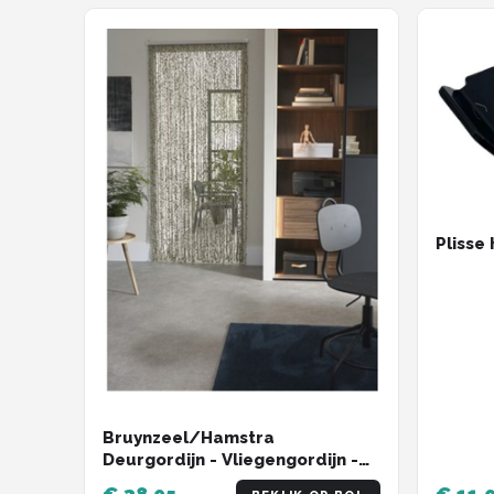
Plisse
Bruynzeel/Hamstra
Deurgordijn - Vliegengordijn -
Bladeren wit 100x220 cm