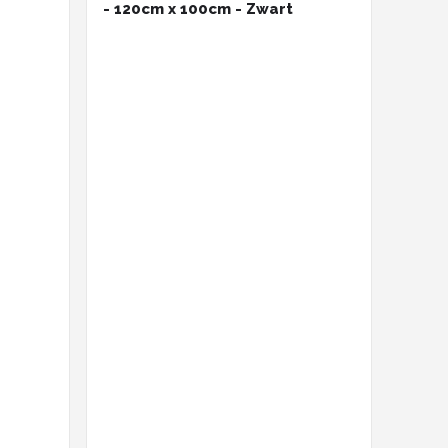
- 120cm x 100cm - Zwart
r
0cm -