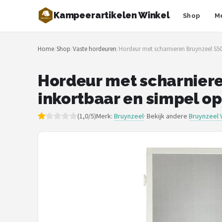
Kampeerartikelen Winkel
Shop
M
Zoeken
Home
/
Shop
/
Vaste hordeuren
/
Hordeur met scharnieren Bruynzeel S5
NAVIGATIE
Shop
Hordeur met scharniere
inkortbaar en simpel o
Merken
(1,0/5)
Merk:
Bruynzeel
· Bekijk andere
Bruynzeel 
Blog
Tenten
Slaapzakken
Slaapmatten
Koelboxen