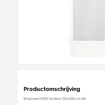
Gimeg
Campingaz
Benson
Alle merken →
Productomschrijving
Bruynzeel S500 hordeur 215x100 cm wit