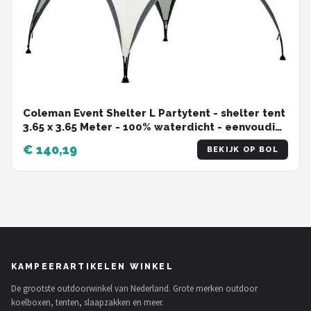
Coleman Event Shelter L Partytent - shelter tent
3.65 x 3.65 Meter - 100% waterdicht - eenvoudig
opzetten - aerodynamisch design - UVGuard
€ 140,19
BEKIJK OP BOL
technologie biedt SPF 50 zonbescherming - met
mesh pocket - tuintent incl. opbergzak -
Groen/grijs
KAMPEERARTIKELEN WINKEL
De grootste outdoorwinkel van Nederland. Grote merken outdoor
koelboxen, tenten, slaapzakken en meer.