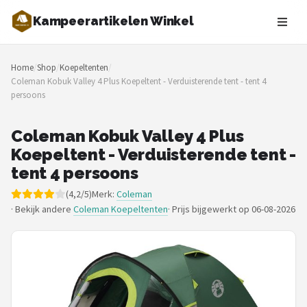
Kampeerartikelen Winkel
Zoeken
Home
/
Shop
/
Koepeltenten
/
NAVIGATIE
Coleman Kobuk Valley 4 Plus Koepeltent - Verduisterende tent - tent 4
persoons
Shop
Merken
Coleman Kobuk Valley 4 Plus
Koepeltent - Verduisterende tent -
Blog
tent 4 persoons
(4,2/5)
Merk:
Coleman
Tenten
· Bekijk andere
Coleman Koepeltenten
·
Prijs bijgewerkt op 06-08-2026
Slaapzakken
Slaapmatten
Koelboxen