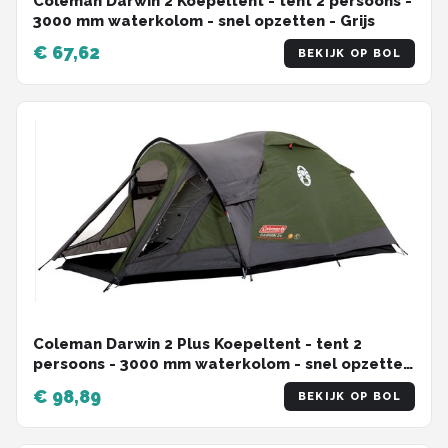
Coleman Darwin 2 Koepeltent - tent 2 persoons -
3000 mm waterkolom - snel opzetten - Grijs
€ 67,62
BEKIJK OP BOL
Coleman Darwin 2 Plus Koepeltent - tent 2
persoons - 3000 mm waterkolom - snel opzetten
- Groen
€ 98,89
BEKIJK OP BOL