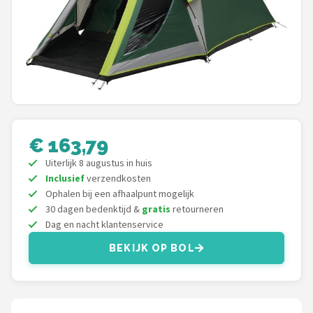
Shop
POPULAIRE MERKEN
Intex
KOEL
€ 163,79
Eurotrail
Uiterlijk 8 augustus in huis
Inclusief
verzendkosten
Camp
Ophalen bij een afhaalpunt mogelijk
30 dagen bedenktijd &
gratis
retourneren
LifeGoods
Dag en nacht klantenservice
Bo-Camp
BEKIJK OP BOL
NOMAD