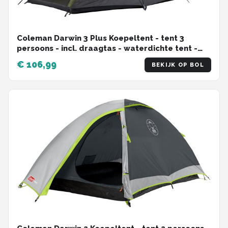
Coleman Darwin 3 Plus Koepeltent - tent 3
persoons - incl. draagtas - waterdichte tent -
Groen
€ 106,99
BEKIJK OP BOL