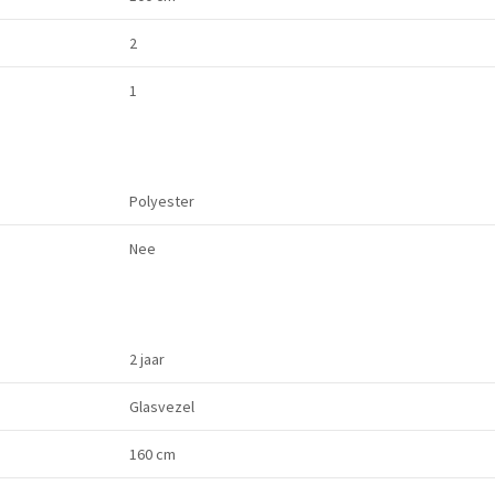
2
1
Polyester
Nee
2 jaar
Glasvezel
160 cm