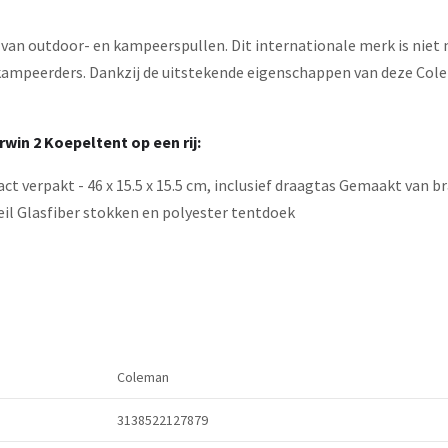
d van outdoor- en kampeerspullen. Dit internationale merk is nie
kampeerders. Dankzij de uitstekende eigenschappen van deze Colem
in 2 Koepeltent op een rij:
 verpakt - 46 x 15.5 x 15.5 cm, inclusief draagtas Gemaakt van 
l Glasfiber stokken en polyester tentdoek
Coleman
3138522127879