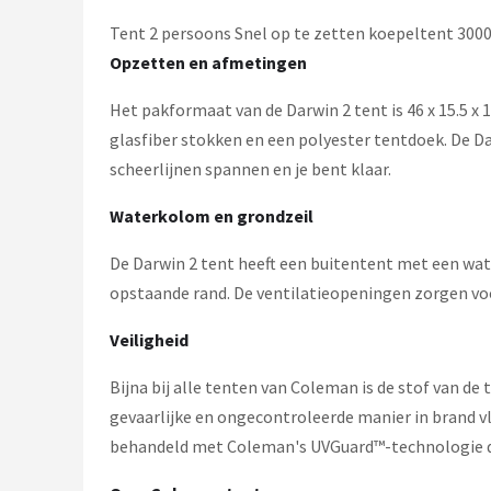
Gimeg
Tent 2 persoons Snel op te zetten koepeltent 30
Campingaz
Opzetten en afmetingen
Het pakformaat van de Darwin 2 tent is 46 x 15.5 x
Quechua
glasfiber stokken en een polyester tentdoek. De Da
Alle merken →
scheerlijnen spannen en je bent klaar.
Waterkolom en grondzeil
De Darwin 2 tent heeft een buitentent met een wa
opstaande rand. De ventilatieopeningen zorgen vo
Veiligheid
Bijna bij alle tenten van Coleman is de stof van d
gevaarlijke en ongecontroleerde manier in brand vl
behandeld met Coleman's UVGuard™-technologie di