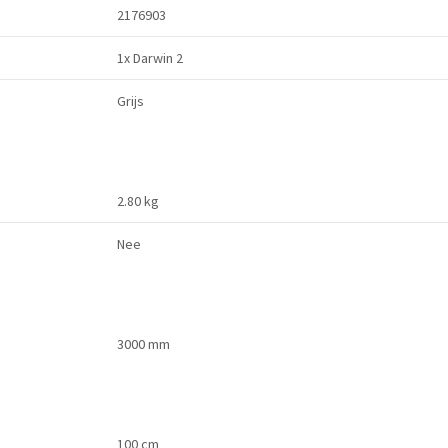
2176903
1x Darwin 2
Grijs
2.80 kg
Nee
3000 mm
100 cm