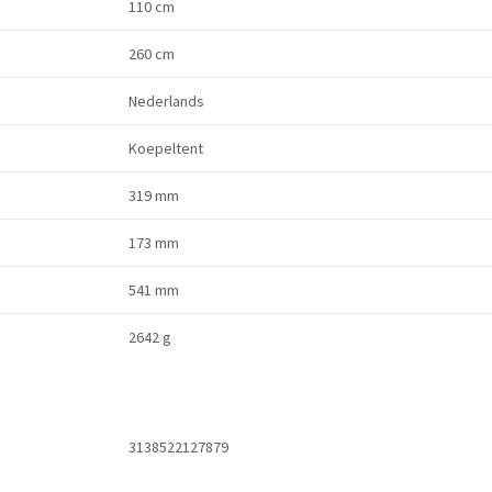
110 cm
260 cm
Nederlands
Koepeltent
319 mm
173 mm
541 mm
2642 g
3138522127879