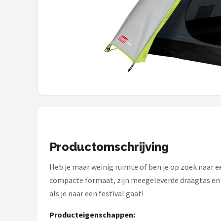
Shop
POPULAIRE MERKEN
Intex
KOEL
Eurotrail
Camp
Productomschrijving
LifeGoods
Heb je maar weinig ruimte of ben je op zoek naar ee
Bo-Camp
compacte formaat, zijn meegeleverde draagtas en z
als je naar een festival gaat!
NOMAD
Producteigenschappen: