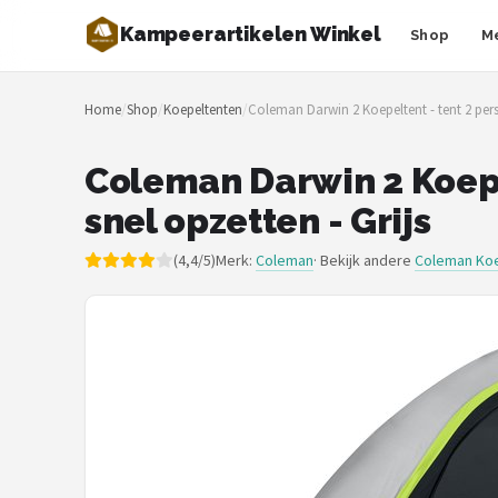
Kampeerartikelen Winkel
Shop
M
Zoeken
Home
/
Shop
/
Koepeltenten
/
Coleman Darwin 2 Koepeltent - tent 2 per
NAVIGATIE
Shop
Coleman Darwin 2 Koepe
snel opzetten - Grijs
Merken
(4,4/5)
Merk:
Coleman
· Bekijk andere
Coleman Ko
Blog
Tenten
Slaapzakken
Slaapmatten
Koelboxen