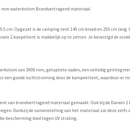
00 mm waterkolom Brandvertragend materiaal.
 15.5 cm. Opgezet is de camping tent 145 cm breed en 255 cm lang. 
rwin 2 koepeltent is makkelijk op te zetten. Je bevestigd de sto
terkolom van 3000 mm, getaptete naden, een volledig geïntegreer
or een goede luchtstroming door de kampeertent, waardoor er mi
e tent van brandvertragend materiaal gemaakt. Ook bij de Darwin 2
iegen. Dankzij de samenstelling van het materiaal zal deze zelfs
e bescherming bied tegen UV straling.