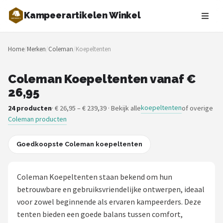
Kampeerartikelen Winkel
Zoeken
Home
/
Merken
/
Coleman
/
Koepeltenten
NAVIGATIE
Shop
Coleman Koepeltenten vanaf €
26,95
Merken
koepeltenten
24 producten
· € 26,95 – € 239,39 · Bekijk alle
of overige
Coleman producten
Blog
Tenten
Goedkoopste Coleman koepeltenten
Slaapzakken
Coleman Koepeltenten staan bekend om hun
betrouwbare en gebruiksvriendelijke ontwerpen, ideaal
Slaapmatten
voor zowel beginnende als ervaren kampeerders. Deze
tenten bieden een goede balans tussen comfort,
Koelboxen