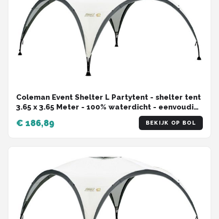
Coleman Event Shelter L Partytent - shelter tent
3.65 x 3.65 Meter - 100% waterdicht - eenvoudig
opzetten - aerodynamisch design - UVGuard
€ 186,89
BEKIJK OP BOL
technologie biedt SPF 50 zonbescherming - met
mesh pocket - tuintent incl. opbergzak -
Groen/grijs