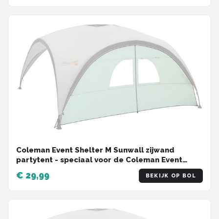
Coleman Event Shelter M Sunwall zijwand
partytent - speciaal voor de Coleman Event
Shelter M - zijwanden met deur - met 2 PVC
€ 29,99
BEKIJK OP BOL
ramen voor extra licht - bescherming tegen
wind, zon en regen - zijwand partytent voor
extra privacy - grijs