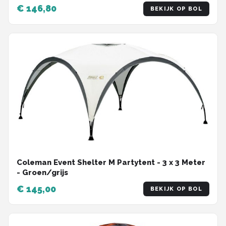
waterdicht - groen
€ 146,80
BEKIJK OP BOL
Coleman Event Shelter M Partytent - 3 x 3 Meter
- Groen/grijs
€ 145,00
BEKIJK OP BOL