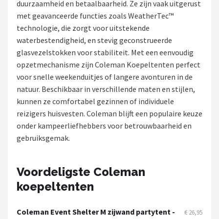
duurzaamheid en betaalbaarheid. Ze zijn vaak uitgerust
met geavanceerde functies zoals WeatherTec™
Shop
technologie, die zorgt voor uitstekende
POPULAIRE MERKEN
waterbestendigheid, en stevig geconstrueerde
glasvezelstokken voor stabiliteit. Met een eenvoudig
Intex
opzetmechanisme zijn Coleman Koepeltenten perfect
voor snelle weekenduitjes of langere avonturen in de
KOEL
natuur. Beschikbaar in verschillende maten en stijlen,
kunnen ze comfortabel gezinnen of individuele
Eurotrail
reizigers huisvesten. Coleman blijft een populaire keuze
onder kampeerliefhebbers voor betrouwbaarheid en
Camp
gebruiksgemak.
LifeGoods
Voordeligste Coleman
Bo-Camp
koepeltenten
NOMAD
Coleman Event Shelter M zijwand partytent -
€ 26,95