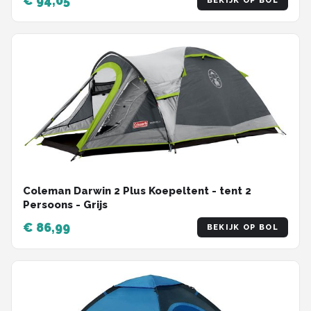
€ 94,05
BEKIJK OP BOL
Coleman Darwin 2 Plus Koepeltent - tent 2
Persoons - Grijs
€ 86,99
BEKIJK OP BOL