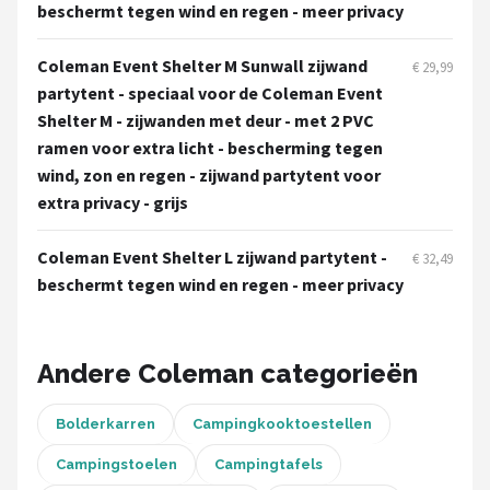
Gimeg
beschermt tegen wind en regen - meer privacy
Campingaz
Coleman Event Shelter M Sunwall zijwand
€ 29,99
partytent - speciaal voor de Coleman Event
Benson
Shelter M - zijwanden met deur - met 2 PVC
ramen voor extra licht - bescherming tegen
Alle merken →
wind, zon en regen - zijwand partytent voor
extra privacy - grijs
Coleman Event Shelter L zijwand partytent -
€ 32,49
beschermt tegen wind en regen - meer privacy
Andere Coleman categorieën
Bolderkarren
Campingkooktoestellen
Campingstoelen
Campingtafels