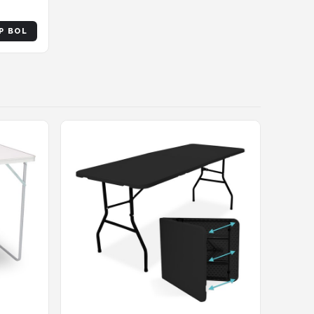
s
P BOL