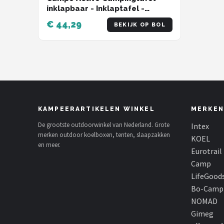
inklapbaar - Inklaptafel -
Opvouwbare Tafel - Vouwtafel
€ 44,29
BEKIJK OP BOL
- Inklapbare Tafel - In Hoogte
Verstelbaar- 75 x 55 x 31 - 71 cm
- Bamboe en Aluminium
KAMPEERARTIKELEN WINKEL
MERKEN
De grootste outdoorwinkel van Nederland. Grote
Intex
merken outdoor koelboxen, tenten, slaapzakken
KOEL
en meer.
Eurotrail
Camp
LifeGood
Bo-Camp
NOMAD
Gimeg