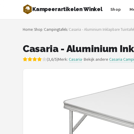
Kampeerartikelen Winkel
Shop
M
Zoeken
Home
/
Shop
/
Campingtafels
/
Casaria - Aluminium Inklapbare Tuintafe
NAVIGATIE
Shop
Casaria - Aluminium In
Merken
(3,6/5)
Merk:
Casaria
· Bekijk andere
Casaria Campi
Blog
Tenten
Slaapzakken
Slaapmatten
Koelboxen