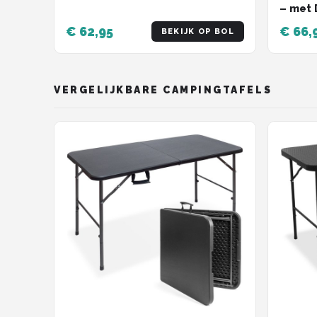
– met 
Zwart
€ 62,95
€ 66,
BEKIJK OP BOL
VERGELIJKBARE CAMPINGTAFELS