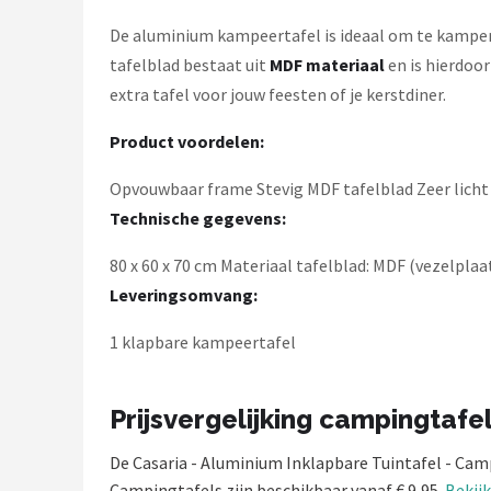
Gimeg
De aluminium kampeertafel is ideaal om te kamperen
Campingaz
tafelblad bestaat uit
MDF materiaal
en is hierdoor
extra tafel voor jouw feesten of je kerstdiner.
Quechua
Product voordelen:
Alle merken →
Opvouwbaar frame Stevig MDF tafelblad Zeer licht
Technische gegevens:
80 x 60 x 70 cm Materiaal tafelblad: MDF (vezelpla
Leveringsomvang:
1 klapbare kampeertafel
Prijsvergelijking campingtafe
De Casaria - Aluminium Inklapbare Tuintafel - Cam
Campingtafels zijn beschikbaar vanaf € 9,95.
Bekijk