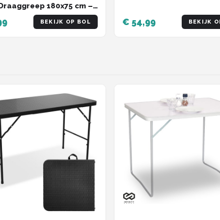
Banken/Inklapbaar - Grij
Draaggreep 180x75 cm –
99
€ 54,99
BEKIJK OP BOL
BEKIJK O