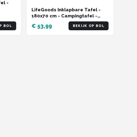
el -
LifeGoods Inklapbare Tafel -
nnen -
180x70 cm - Campingtafel -
 -
Stevige Klaptafel -
€ 53,99
P BOL
BEKIJK OP BOL
Weerbestendig - Vouwtafel
voor Buiten - Zwart