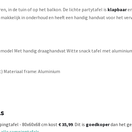
, in de tuin of op het balkon. De lichte partytafel is
klapbaar
en
 makkelijk in onderhoud en heeft een handig handvat voor het vervo
 model Met handig draaghandvat Witte snack tafel met aluminium
at) Materiaal frame: Aluminium
ls
pingtafel - 80x60x68 cm kost
€ 35,99
. Dit is
goedkoper
dan het ge
 alle campingtafels
.