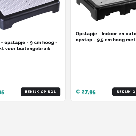
Opstapje - Indoor en out
opstap - 9,5 cm hoog met
 - opstapje - 9 cm hoog -
antislip - Voor binnen en 
kt voor buitengebruik
gebruik - Badopstapje
95
€ 27,95
BEKIJK OP BOL
BEKIJK O