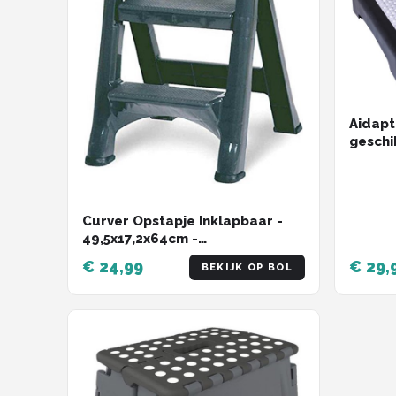
Aidapt
geschi
Curver Opstapje Inklapbaar -
49,5x17,2x64cm -
Antraciet/rood
€ 24,99
€ 29,
BEKIJK OP BOL