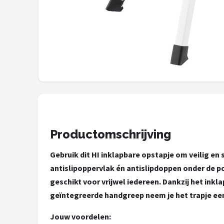
Shop
POPULAIRE MERKEN
Intex
KOEL
Eurotrail
Camp
Productomschrijving
LifeGoods
Gebruik dit HI inklapbare opstapje om veilig en
antislipoppervlak én antislipdoppen onder de pot
Bo-Camp
geschikt voor vrijwel iedereen. Dankzij het ink
geïntegreerde handgreep neem je het trapje ee
NOMAD
Jouw voordelen: