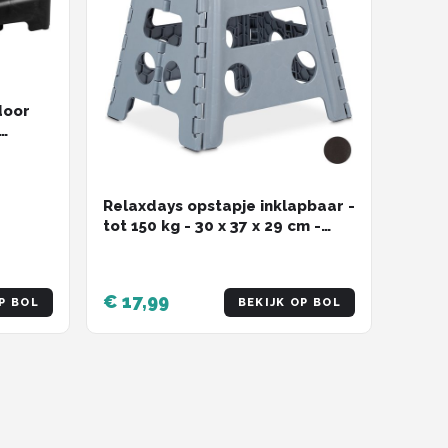
door
buiten
Relaxdays opstapje inklapbaar -
tot 150 kg - 30 x 37 x 29 cm -
badkamer - lichtgrijs
€ 17,99
P BOL
BEKIJK OP BOL