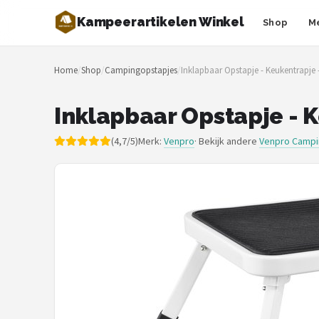
Kampeerartikelen Winkel
Shop
M
Zoeken
Home
/
Shop
/
Campingopstapjes
/
Inklapbaar Opstapje - Keukentrapje -
NAVIGATIE
Shop
Inklapbaar Opstapje - K
Merken
(4,7/5)
Merk:
Venpro
· Bekijk andere
Venpro Campi
Blog
Tenten
Slaapzakken
Slaapmatten
Koelboxen