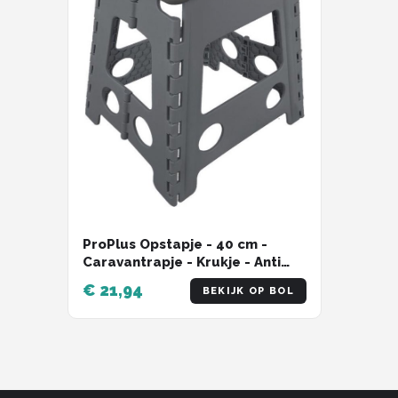
ProPlus Opstapje - 40 cm -
Caravantrapje - Krukje - Anti
Slip - Inklapbare kruk - Trapje -
€ 21,94
BEKIJK OP BOL
Kampeerstoel - Caravan
accessoires - Draagbaar -
Kunststof - Grijs