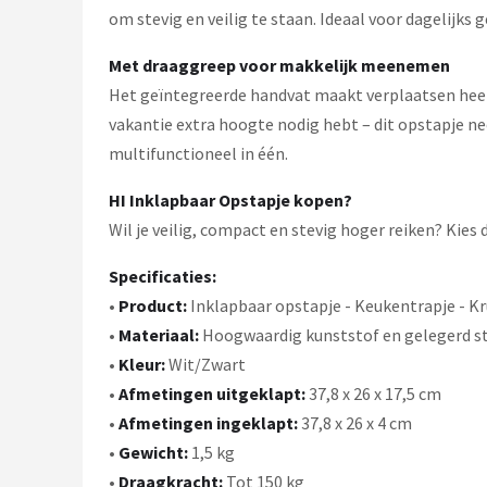
om stevig en veilig te staan. Ideaal voor dagelijks g
Met draaggreep voor makkelijk meenemen
Het geïntegreerde handvat maakt verplaatsen heel e
vakantie extra hoogte nodig hebt – dit opstapje n
multifunctioneel in één.
HI Inklapbaar Opstapje kopen?
Wil je veilig, compact en stevig hoger reiken? Kies 
Specificaties:
•
Product:
Inklapbaar opstapje - Keukentrapje - Kr
•
Materiaal:
Hoogwaardig kunststof en gelegerd s
•
Kleur:
Wit/Zwart
•
Afmetingen uitgeklapt:
37,8 x 26 x 17,5 cm
•
Afmetingen ingeklapt:
37,8 x 26 x 4 cm
•
Gewicht:
1,5 kg
•
Draagkracht:
Tot 150 kg