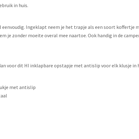
ebruik in huis.
envoudig. Ingeklapt neem je het trapje als een soort koffertje me
eem je zonder moeite overal mee naartoe. Ook handig in de camper
dan voor dit HI inklapbare opstapje met antislip voor elk klusje in
ukje met antislip
taal