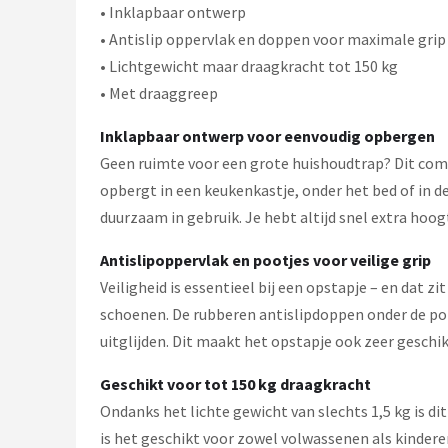
Gimeg
• Inklapbaar ontwerp
• Antislip oppervlak en doppen voor maximale grip
Campingaz
• Lichtgewicht maar draagkracht tot 150 kg
• Met draaggreep
Quechua
Inklapbaar ontwerp voor eenvoudig opbergen
Alle merken →
Geen ruimte voor een grote huishoudtrap? Dit compa
opbergt in een keukenkastje, onder het bed of in de
duurzaam in gebruik. Je hebt altijd snel extra hoo
Antislipoppervlak en pootjes voor veilige grip
Veiligheid is essentieel bij een opstapje – en dat 
schoenen. De rubberen antislipdoppen onder de pote
uitglijden. Dit maakt het opstapje ook zeer geschi
Geschikt voor tot 150 kg draagkracht
Ondanks het lichte gewicht van slechts 1,5 kg is d
is het geschikt voor zowel volwassenen als kindere