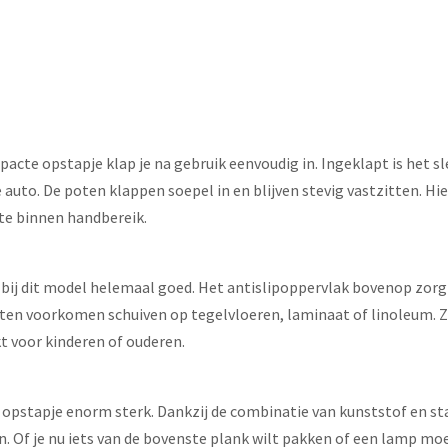
cte opstapje klap je na gebruik eenvoudig in. Ingeklapt is het sl
 auto. De poten klappen soepel in en blijven stevig vastzitten. Hie
gte binnen handbereik.
zit bij dit model helemaal goed. Het antislipoppervlak bovenop zorg
n voorkomen schuiven op tegelvloeren, laminaat of linoleum. Zo bli
kt voor kinderen of ouderen.
it opstapje enorm sterk. Dankzij de combinatie van kunststof en s
n. Of je nu iets van de bovenste plank wilt pakken of een lamp moe