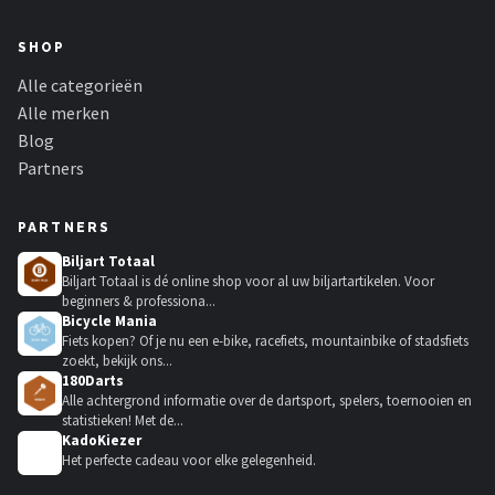
SHOP
Alle categorieën
Alle merken
Blog
Partners
PARTNERS
Biljart Totaal
Biljart Totaal is dé online shop voor al uw biljartartikelen. Voor
beginners & professiona...
Bicycle Mania
Fiets kopen? Of je nu een e-bike, racefiets, mountainbike of stadsfiets
zoekt, bekijk ons...
180Darts
Alle achtergrond informatie over de dartsport, spelers, toernooien en
statistieken! Met de...
KadoKiezer
🎁
Het perfecte cadeau voor elke gelegenheid.