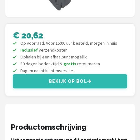
Gimeg
Campingaz
Quechua
€ 20,62
Op voorraad. Voor 15:00 uur besteld, morgen in huis
Alle merken →
Inclusief
verzendkosten
Ophalen bij een afhaalpunt mogelijk
30 dagen bedenktijd &
gratis
retourneren
Dag en nacht klantenservice
BEKIJK OP BOL
Productomschrijving
Het compacte ontwerp van dit opstapje maakt hem