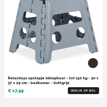
Relaxdays opstapje inklapbaar - tot 150 kg - 30 x
37 x 29 cm - badkamer - lichtgrijs
€ 17,99
BEKIJK OP BOL