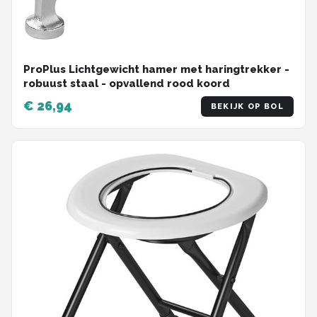
ProPlus Lichtgewicht hamer met haringtrekker -
robuust staal - opvallend rood koord
€ 26,94
BEKIJK OP BOL