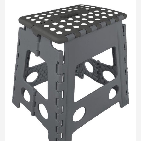
Shop
POPULAIRE MERKEN
Intex
KOEL
Eurotrail
Camp
LifeGoods
Bo-Camp
NOMAD