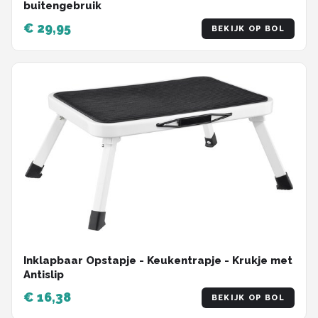
buitengebruik
€ 29,95
BEKIJK OP BOL
Inklapbaar Opstapje - Keukentrapje - Krukje met
Antislip
€ 16,38
BEKIJK OP BOL