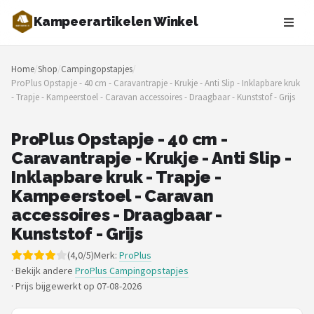
Kampeerartikelen Winkel
Zoeken
Home
/
Shop
/
Campingopstapjes
/
NAVIGATIE
ProPlus Opstapje - 40 cm - Caravantrapje - Krukje - Anti Slip - Inklapbare kruk
- Trapje - Kampeerstoel - Caravan accessoires - Draagbaar - Kunststof - Grijs
Shop
Merken
ProPlus Opstapje - 40 cm -
Caravantrapje - Krukje - Anti Slip -
Blog
Inklapbare kruk - Trapje -
Kampeerstoel - Caravan
Tenten
accessoires - Draagbaar -
Kunststof - Grijs
Slaapzakken
(4,0/5)
Merk:
ProPlus
· Bekijk andere
ProPlus Campingopstapjes
Slaapmatten
·
Prijs bijgewerkt op 07-08-2026
Koelboxen