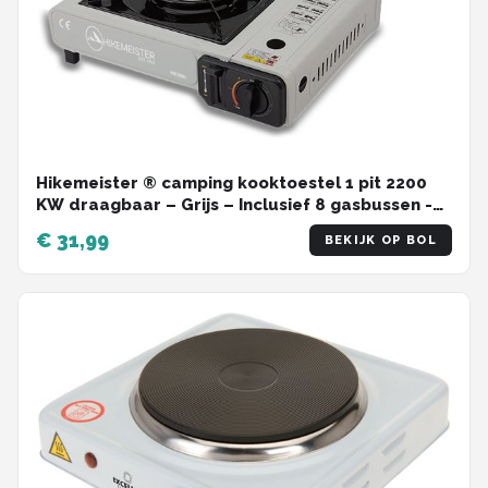
Hikemeister ® camping kooktoestel 1 pit 2200
KW draagbaar – Grijs – Inclusief 8 gasbussen -
met Nederlandse beschrijving en CE –
€ 31,99
BEKIJK OP BOL
Butaangas Gasstel Gasfornuis Gaspit -
Campingkooktoestel Gas Kookplaat - Met Koffer