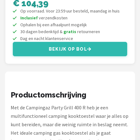
€ 104,39
Gimeg
Op voorraad. Voor 23:59 uur besteld, maandag in huis
Campingaz
Inclusief
verzendkosten
Ophalen bij een afhaalpunt mogelijk
30 dagen bedenktijd &
gratis
retourneren
Benson
Dag en nacht klantenservice
Alle merken →
BEKIJK OP BOL
Productomschrijving
Met de Campingaz Party Grill 400 R heb je een
multifunctioneel camping kooktoestel waar je alles op
kunt bereiden, maar die weinig ruimte in beslag neemt.
Het ideale camping gas kooktoestel als je gaat