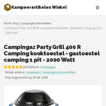
Kampeerartikelen Winkel
Zoeken
Home
/
Shop
/
Campingkooktoestellen
/
NAVIGATIE
Campingaz Party Grill 400 R Camping kooktoestel - gastoestel camping 1 pit
- 2000 Watt
Shop
Merken
Campingaz Party Grill 400 R
Camping kooktoestel - gastoestel
Blog
camping 1 pit - 2000 Watt
(4,6/5)
Merk:
Campingaz
Tenten
· Bekijk andere
Campingaz Campingkooktoestellen
·
Prijs bijgewerkt op 08-08-2026
Slaapzakken
Slaapmatten
Koelboxen