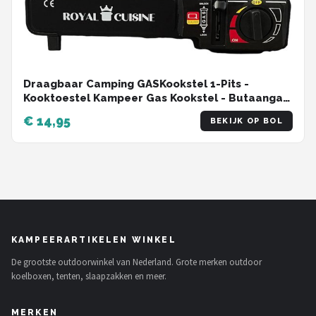
Draagbaar Camping GASKookstel 1-Pits -
Kooktoestel Kampeer Gas Kookstel - Butaangas
Gasstel Gasfornuis Gaspit - Campingkooktoestel
€ 14,95
BEKIJK OP BOL
Gas Kookplaat - Elektrische Ontsteking - Met
Koffer - 1-Pits
KAMPEERARTIKELEN WINKEL
De grootste outdoorwinkel van Nederland. Grote merken outdoor
koelboxen, tenten, slaapzakken en meer.
MERKEN