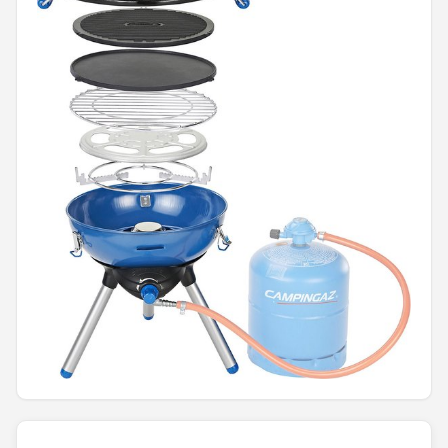
Shop
POPULAIRE MERKEN
Intex
KOEL
Eurotrail
Camp
LifeGoods
Bo-Camp
NOMAD