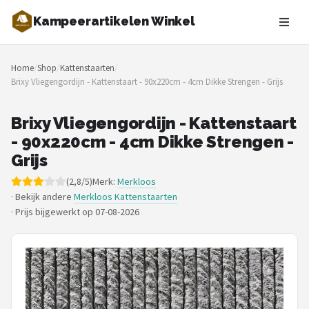
Kampeerartikelen Winkel
Zoeken
Home
/
Shop
/
Kattenstaarten
/
NAVIGATIE
Brixy Vliegengordijn - Kattenstaart - 90x220cm - 4cm Dikke Strengen - Grijs
Shop
Brixy Vliegengordijn - Kattenstaart
Merken
- 90x220cm - 4cm Dikke Strengen -
Grijs
Blog
(2,8/5)
Merk:
Merkloos
· Bekijk andere
Merkloos Kattenstaarten
Tenten
·
Prijs bijgewerkt op 07-08-2026
Slaapzakken
Slaapmatten
Koelboxen