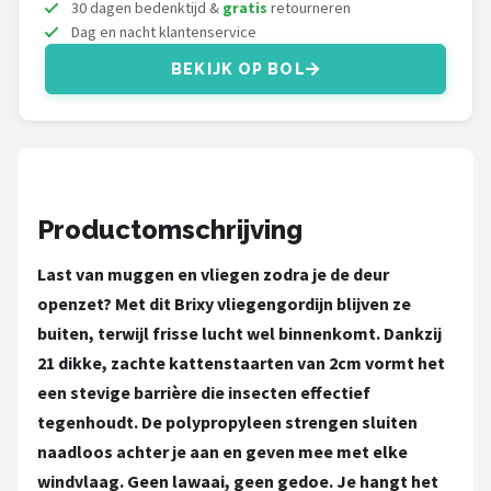
Gimeg
30 dagen bedenktijd &
gratis
retourneren
Dag en nacht klantenservice
Campingaz
BEKIJK OP BOL
Benson
Alle merken →
Productomschrijving
Last van muggen en vliegen zodra je de deur
openzet? Met dit Brixy vliegengordijn blijven ze
buiten, terwijl frisse lucht wel binnenkomt. Dankzij
21 dikke, zachte kattenstaarten van 2cm vormt het
een stevige barrière die insecten effectief
tegenhoudt. De polypropyleen strengen sluiten
naadloos achter je aan en geven mee met elke
windvlaag. Geen lawaai, geen gedoe. Je hangt het