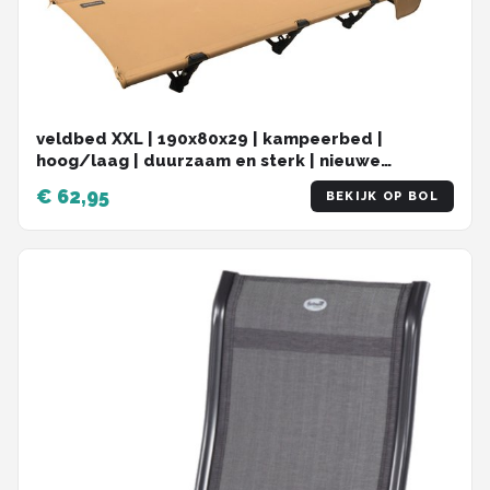
veldbed XXL | 190x80x29 | kampeerbed |
hoog/laag | duurzaam en sterk | nieuwe
generatie | kleine opvouwbaar in draagtas
€ 62,95
BEKIJK OP BOL