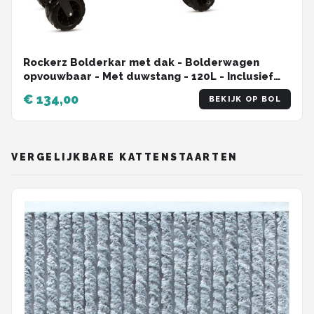
Rockerz Bolderkar met dak - Bolderwagen
opvouwbaar - Met duwstang - 120L - Inclusief
veiligheidsriemen - Handige opbergvakken -
€ 134,00
BEKIJK OP BOL
Groen
VERGELIJKBARE KATTENSTAARTEN