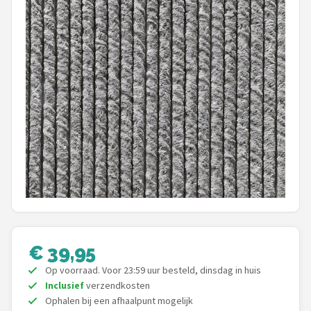
Shop
POPULAIRE MERKEN
Intex
KOEL
Eurotrail
Camp
LifeGoods
Bo-Camp
€ 39,95
Op voorraad. Voor 23:59 uur besteld, dinsdag in huis
NOMAD
Inclusief
verzendkosten
Ophalen bij een afhaalpunt mogelijk