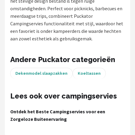
het stevige design bestand is tegen ruige
omstandigheden. Perfect voor picknicks, barbecues en
Shop
meerdaagse trips, combineert Puckator
POPULAIRE MERKEN
Campingservies functionaliteit met stijl, waardoor het
een favoriet is onder kampeerders die waarde hechten
Intex
aan zowel esthetiek als gebruiksgemak.
KOEL
Andere Puckator categorieën
Eurotrail
Dekenmodel slaapzakken
Koeltassen
Camp
LifeGoods
Lees ook over campingservies
Bo-Camp
Ontdek het Beste Campingservies voor een
Zorgeloze Buitenervaring
NOMAD