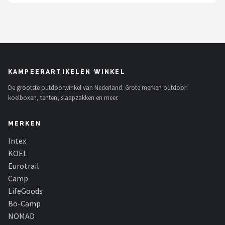
Gimeg
Campingaz
Quechua
KAMPEERARTIKELEN WINKEL
Alle merken →
De grootste outdoorwinkel van Nederland. Grote merken outdoor
koelboxen, tenten, slaapzakken en meer.
MERKEN
Intex
KOEL
Eurotrail
Camp
LifeGoods
Bo-Camp
NOMAD