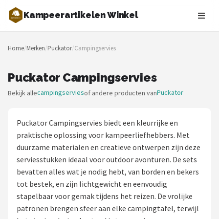
Kampeerartikelen Winkel
Zoeken
Home
/
Merken
/
Puckator
/
Campingservies
NAVIGATIE
Shop
Puckator Campingservies
campingservies
Puckator
Bekijk alle
of andere producten van
Merken
Blog
Puckator Campingservies biedt een kleurrijke en
praktische oplossing voor kampeerliefhebbers. Met
Tenten
duurzame materialen en creatieve ontwerpen zijn deze
serviesstukken ideaal voor outdoor avonturen. De sets
Slaapzakken
bevatten alles wat je nodig hebt, van borden en bekers
tot bestek, en zijn lichtgewicht en eenvoudig
Slaapmatten
stapelbaar voor gemak tijdens het reizen. De vrolijke
patronen brengen sfeer aan elke campingtafel, terwijl
Koelboxen