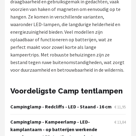
draagbaarheid en gebruiksgemak in gedachten, vaak
voorzien van haken of magneten om eenvoudig op te
Shop
hangen. Ze komen in verschillende varianten,
POPULAIRE MERKEN
waaronder LED-lampen, die langdurige helderheid en
energiezuinigheid bieden. Veel modellen zijn
Intex
oplaadbaar of functioneren op batterijen, wat ze
perfect maakt voor zowel korte als lange
KOEL
kampeertrips. Met robuuste behuizingen zijn ze
bestand tegen ruwe buitenomstandigheden, wat zorgt
Eurotrail
voor duurzaamheid en betrouwbaarheid in de wildernis.
Camp
Voordeligste Camp tentlampen
LifeGoods
Campinglamp - Redcliffs - LED - Staand - 16 cm
€ 11,95
Bo-Camp
Campinglamp - Kampeerlamp - LED-
€ 13,84
NOMAD
kamplantaarn - op batterijen werkende