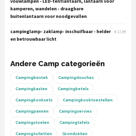
vouwlampen - LED-tentlantaarn, lantaarn voor
Gimeg
kamperen, wandelen - draagbare
buitenlantaarn voor noodgevallen
Campingaz
campinglamp- zaklamp- inschuifbaar - helder
Quechua
€ 17,99
en betrouwbaar licht
Alle merken →
Andere Camp categorieën
Campingbestek
Campingdouches
Campingkasten
Campingketels
Campingkooksets
Campingkooktoestellen
Campingpannen
Campingservies
Campingstoelen
Campingtafels
Campingtoiletten
Grondzeilen