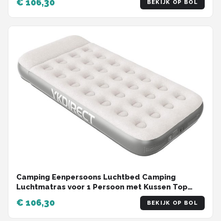
€ 106,30
BEKIJK OP BOL
Opblaasbaar Bed, voor Reizen, Gastenbed
(Koningin zonder Pomp)
Camping Eenpersoons Luchtbed Camping
Luchtmatras voor 1 Persoon met Kussen Top
Ontwerp 190 x 100 x 22 cm
€ 106,30
BEKIJK OP BOL