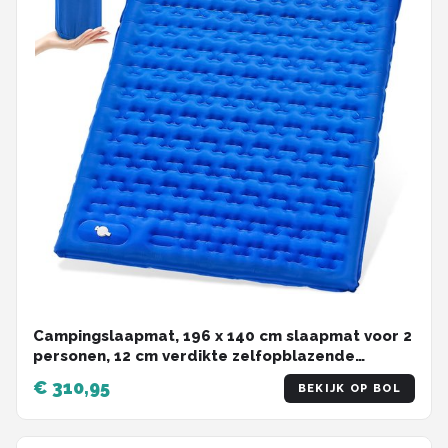
Campingslaapmat, 196 x 140 cm slaapmat voor 2
personen, 12 cm verdikte zelfopblazende
slaapmatten, opblaasbaar kampeermatras voor
€ 310,95
BEKIJK OP BOL
outdoor-wandeltent backpacken