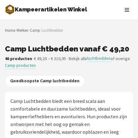
Kampeerartikelen Winkel
Zoeken
Home
/
Merken
/
Camp
/
Luchtbedden
NAVIGATIE
Shop
Camp Luchtbedden vanaf € 49,20
luchtbedden
46 producten
· € 49,20 – € 310,95 · Bekijk alle
of overige
Merken
Camp producten
Blog
Goedkoopste Camp luchtbedden
Tenten
Camp Luchtbedden biedt een breed scala aan
Slaapzakken
comfortabele en duurzame luchtbedden, ideaal voor
kampeerliefhebbers en avonturiers. Hun producten zijn
Slaapmatten
ontworpen met het oog op gemak en
gebruiksvriendelijkheid, waardoor opblazen en leeg
Koelboxen