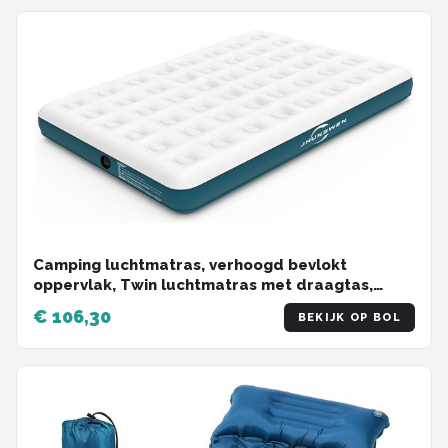
Camping luchtmatras, verhoogd bevlokt
oppervlak, Twin luchtmatras met draagtas,
gemakkelijk op te blazen, duurzaam Blow Up
€ 106,30
BEKIJK OP BOL
bed, voor op reis, logeerbed (Queen zonder
pomp)