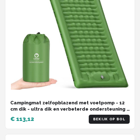
Campingmat zelfopblazend met voetpomp - 12
cm dik - ultra dik en verbeterde ondersteuning -
opblaasbaar en ultralicht - waterdicht - outdoor
€ 113,12
BEKIJK OP BOL
luchtmatras voor wandelen en rugzakken