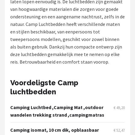
laten lopen eenvoudig is. De luchtbedden zijn gemaakt
van hoogwaardige materialen die zorgen voor goede
Shop
ondersteuning en een aangename nachtrust, zelfs in de
POPULAIRE MERKEN
natuur. Camp Luchtbedden heeft verschillende maten
en stijlen beschikbaar, van eenpersoons tot
Intex
tweepersoons modellen, geschikt voor zowel binnen
als buiten gebruik. Dankzij hun compacte ontwerp zijn
KOEL
deze luchtbedden gemakkelijk mee te nemen op elke
reis. Betrouwbaarheid en comfort staan voorop.
Eurotrail
Camp
Voordeligste Camp
luchtbedden
LifeGoods
Camping Luchtbed ,Camping Mat ,outdoor
Bo-Camp
€ 49,20
wandelen trekking strand ,campingmatras
NOMAD
Camping isomat, 10 cm dik, opblaasbaar
€ 52,47