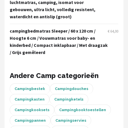
Campingaz
luchtmatras, camping, isomat voor
gebouwen, ultra licht, volledig resistent,
Gimeg
waterdicht en antislip (groot)
Quechua
campingbedmatras Sleeper / 60 x 120 cm /
€ 64,00
Hoogte 6 cm / Vouwmatras voor baby- en
Alle merken →
kinderbed / Compact inklapbaar / Met draagzak
/ Grijs gemêleerd
Andere Camp categorieën
Campingbestek
Campingdouches
Campingkasten
Campingketels
Campingkooksets
Campingkooktoestellen
Campingpannen
Campingservies