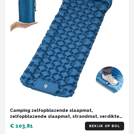
Camping zelfopblazende slaapmat,
zelfopblazende slaapmat, strandmat, verdikte
opblaasbare matras met voetperspomp,
€ 103,81
BEKIJK OP BOL
opvouwbare slaapmat voor wandelen, buiten,