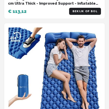
cm Ultra Thick - Improved Support - Inflatable
Ultralight Waterproof Outdoor Air Mattress for
€ 113,12
BEKIJK OP BOL
Hiking Backpacking