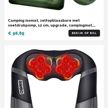
Camping isomat, zelfopblaasbare met
voetdrukpomp, 12 cm, upgrade, campingmat,
verdikte slaapmat, outdoor, met kussen, voor
€ 96,89
BEKIJK OP BOL
wandelen, outdoor, reizen, legergroen