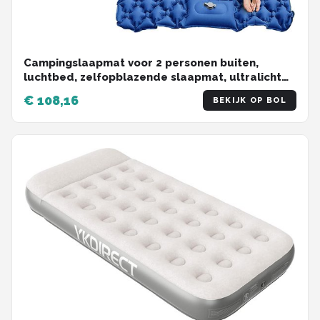
Campingslaapmat voor 2 personen buiten,
luchtbed, zelfopblazende slaapmat, ultralicht
matras, extra brede campingslaapmat met
€ 108,16
BEKIJK OP BOL
voetpomp voor wandelrugzak strand -
125x200cm (blauw)