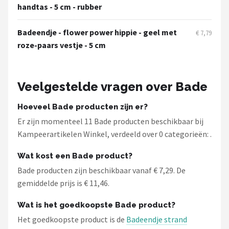
Gimeg
handtas - 5 cm - rubber
Campingaz
Badeendje - flower power hippie - geel met
€ 7,79
roze-paars vestje - 5 cm
Quechua
Alle merken →
Veelgestelde vragen over Bade
Hoeveel Bade producten zijn er?
Er zijn momenteel 11 Bade producten beschikbaar bij
Kampeerartikelen Winkel, verdeeld over 0 categorieën: .
Wat kost een Bade product?
Bade producten zijn beschikbaar vanaf € 7,29. De
gemiddelde prijs is € 11,46.
Wat is het goedkoopste Bade product?
Het goedkoopste product is de
Badeendje strand