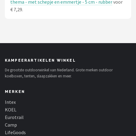
thema - met schepje en emmertje - 5 cm - rubber
voor
€ 7,29.
KAMPEERARTIKELEN WINKEL
De grootste outdoorwinkel van Nederland. Grote merken outdoor
koelboxen, tenten, slaapzakken en meer.
MERKEN
Intex
KOEL
Eurotrail
Camp
LifeGoods