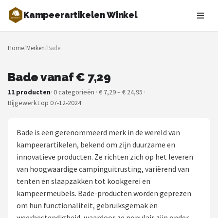
Kampeerartikelen Winkel
Zoeken
Home
/
Merken
/
Bade
NAVIGATIE
Shop
Bade vanaf € 7,29
11 producten
· 0 categorieën · € 7,29 – € 24,95 ·
Merken
Bijgewerkt op 07-12-2024
Blog
Bade is een gerenommeerd merk in de wereld van
Tenten
kampeerartikelen, bekend om zijn duurzame en
innovatieve producten. Ze richten zich op het leveren
Slaapzakken
van hoogwaardige campinguitrusting, variërend van
tenten en slaapzakken tot kookgerei en
Slaapmatten
kampeermeubels. Bade-producten worden geprezen
om hun functionaliteit, gebruiksgemak en
Koelboxen
weerbestendigheid, waardoor ze populair zijn onder