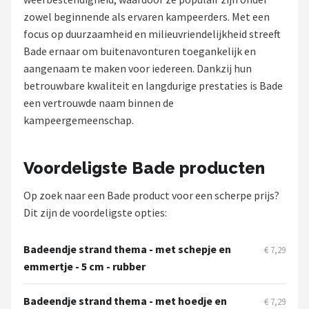
zowel beginnende als ervaren kampeerders. Met een
Shop
focus op duurzaamheid en milieuvriendelijkheid streeft
Bade ernaar om buitenavonturen toegankelijk en
POPULAIRE MERKEN
aangenaam te maken voor iedereen. Dankzij hun
Intex
betrouwbare kwaliteit en langdurige prestaties is Bade
een vertrouwde naam binnen de
KOEL
kampeergemeenschap.
Eurotrail
Voordeligste Bade producten
Camp
Op zoek naar een Bade product voor een scherpe prijs?
Dit zijn de voordeligste opties:
LifeGoods
Bo-Camp
Badeendje strand thema - met schepje en
€ 7,29
emmertje - 5 cm - rubber
NOMAD
Badeendje strand thema - met hoedje en
€ 7,29