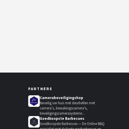
PARTNERS
Camerabeveiligingshop
Beveilig uw huis met deurbellen met
camera's, bewakingscamera's,
beveiligingscamerasysteme...
Goedkoopste Barbecues
Goedkoopste Barbecues — De Online BBQ
specialist met de beste gasbarbecues en