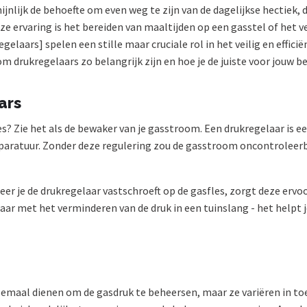
jnlijk de behoefte om even weg te zijn van de dagelijkse hectiek, d
ze ervaring is het bereiden van maaltijden op een gasstel of het 
elaars] spelen een stille maar cruciale rol in het veilig en effici
m drukregelaars zo belangrijk zijn en hoe je de juiste voor jouw be
ars
s? Zie het als de bewaker van je gasstroom. Een drukregelaar is ee
paratuur. Zonder deze regulering zou de gasstroom oncontroleerba
r je de drukregelaar vastschroeft op de gasfles, zorgt deze ervo
baar met het verminderen van de druk in een tuinslang - het helpt 
allemaal dienen om de gasdruk te beheersen, maar ze variëren in to