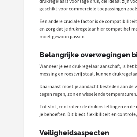
drukregelaars voor lage druk, die ideaal zijn 
Gimeg
geschikt voor commerciële toepassingen zoals
Campingaz
Een andere cruciale factor is de compatibilitei
en zorg dat je drukregelaar hier compatibel mee
Benson
moet gewoon passen.
Alle merken →
Belangrijke overwegingen b
Wanneer je een drukregelaar aanschaft, is het
messing en roestvrij staal, kunnen drukregela
Daarnaast moet je aandacht besteden aan de w
tegen regen, zon en wisselende temperaturen. 
Tot slot, controleer de drukinstellingen en de
je behoeften. Dit biedt flexibiliteit en contro
Veiligheidsaspecten