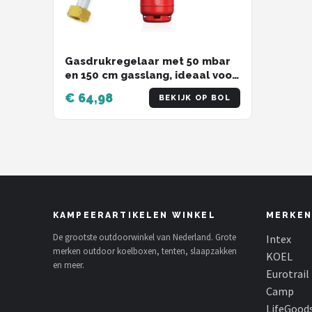
Gasdrukregelaar met 50 mbar
en 150 cm gasslang, ideaal voor
kamperen, BBQ en picknicks,
€ 64,98
BEKIJK OP BOL
inclusief 1/4 inch
schroefaansluitingen
KAMPEERARTIKELEN WINKEL
MERKEN
De grootste outdoorwinkel van Nederland. Grote
Intex
merken outdoor koelboxen, tenten, slaapzakken
KOEL
en meer.
Eurotrail
Camp
LifeGood