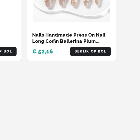
 x 6 cm
Nails Handmade Press On Nail
Long Coffin Ballerina Plum
Blossom Pink Acrylic Fake Tip 3D
€ 52,16
P BOL
BEKIJK OP BOL
Design Art Charms Cute with
Storage Box 10 Pcs (#010 XS)