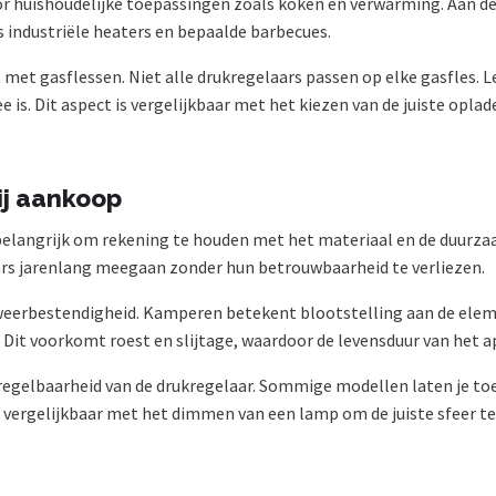
voor huishoudelijke toepassingen zoals koken en verwarming. Aan d
 industriële heaters en bepaalde barbecues.
t met gasflessen. Niet alle drukregelaars passen op elke gasfles. Le
 is. Dit aspect is vergelijkbaar met het kiezen van de juiste oplad
ij aankoop
 belangrijk om rekening te houden met het materiaal en de duurz
ars jarenlang meegaan zonder hun betrouwbaarheid te verliezen.
eerbestendigheid. Kamperen betekent blootstelling aan de elem
Dit voorkomt roest en slijtage, waardoor de levensduur van het a
 regelbaarheid van de drukregelaar. Sommige modellen laten je to
le, vergelijkbaar met het dimmen van een lamp om de juiste sfeer te