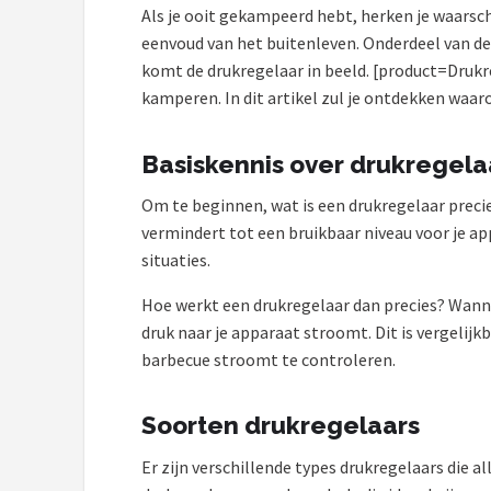
Als je ooit gekampeerd hebt, herken je waarschi
Shop
eenvoud van het buitenleven. Onderdeel van de
komt de drukregelaar in beeld. [product=Drukreg
POPULAIRE MERKEN
kamperen. In dit artikel zul je ontdekken waaro
Intex
Basiskennis over drukregela
KOEL
Om te beginnen, wat is een drukregelaar precie
Eurotrail
vermindert tot een bruikbaar niveau voor je ap
situaties.
Camp
Hoe werkt een drukregelaar dan precies? Wannee
druk naar je apparaat stroomt. Dit is vergelijk
LifeGoods
barbecue stroomt te controleren.
Bo-Camp
Soorten drukregelaars
NOMAD
Er zijn verschillende types drukregelaars die 