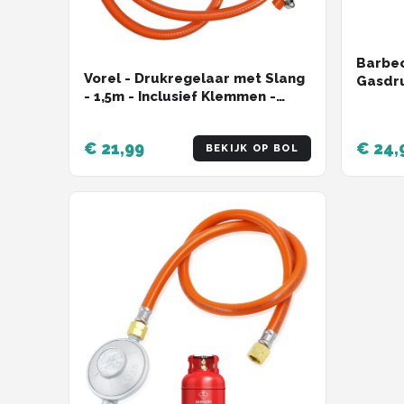
Barbec
Vorel - Drukregelaar met Slang
Gasdru
- 1,5m - Inclusief Klemmen -
Mbar -
Voor Propaan-Butaan
Neder
€ 21,99
€ 24,
BEKIJK OP BOL