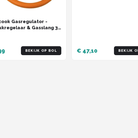
Veiligheidsventiel - 15 x 8
ook Gasregulator -
kregelaar & Gasslang 30
 G5 Aansluiting -
land
99
€ 47,10
BEKIJK OP BOL
BEKIJK O