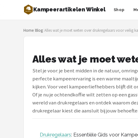
Kampeerartikelen Winkel
Shop
M
Zoeken
Home
/
Blog
/
Alles wat je moet weten over drukregelaars voor veilig 
NAVIGATIE
Shop
Alles wat je moet wet
Merken
Stel je voor: je bent midden in de natuur, omr
Blog
perfecte kampeerervaring is een warme maaltijd
kijken. Voor veel kampeerliefhebbers blijft dit 
Tenten
Of je nu je ochtendkoffie wilt zetten op een gas
wereld van drukregelaars en ontdek waarom deze 
Slaapzakken
drukregelaar kiest die aansluit bij jouw behoefte
Slaapmatten
Koelboxen
Drukregelaars
: Essentiële Gids voor Kampe