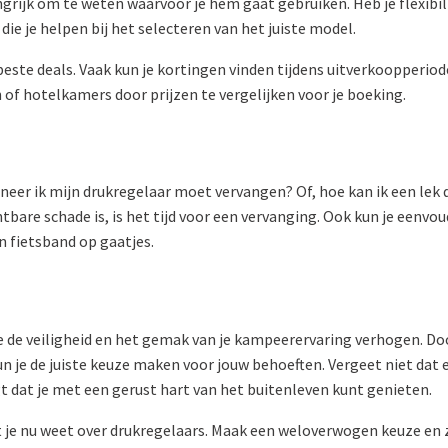
angrijk om te weten waarvoor je hem gaat gebruiken. Heb je flexibi
ie je helpen bij het selecteren van het juiste model.
ste deals. Vaak kun je kortingen vinden tijdens uitverkoopperiodes
of hotelkamers door prijzen te vergelijken voor je boeking.
eer ik mijn drukregelaar moet vervangen? Of, hoe kan ik een lek 
tbare schade is, is het tijd voor een vervanging. Ook kun je eenv
n fietsband op gaatjes.
 de veiligheid en het gemak van je kampeerervaring verhogen. Do
un je de juiste keuze maken voor jouw behoeften. Vergeet niet dat 
gt dat je met een gerust hart van het buitenleven kunt genieten.
 je nu weet over drukregelaars. Maak een weloverwogen keuze en 