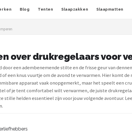
erken
Blog
Tenten
Slaapzakken
Slaapmatten
kamperen
en over drukregelaars voor v
ingd door een adembenemende stilte en de frisse geur van denn
 of een knus vuurtje om de avond te verwarmen. Hier komt de 
onmisbare apparaat vaak onopgemerkt, maar het speelt een crucial
stel of je tent comfortabel wilt verwarmen, de juiste drukregela
stille helden essentieel zijn voor jouw volgende avontuur. Lees
n.
erliefhebbers