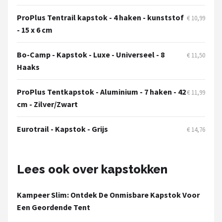
Gimeg
ProPlus Tentrail kapstok - 4 haken - kunststof
€ 10,99
Campingaz
- 15 x 6 cm
Benson
Bo-Camp - Kapstok - Luxe - Universeel - 8
€ 11,50
Haaks
Alle merken →
ProPlus Tentkapstok - Aluminium - 7 haken - 42
€ 11,99
cm - Zilver/Zwart
Eurotrail - Kapstok - Grijs
€ 14,76
Lees ook over kapstokken
Kampeer Slim: Ontdek De Onmisbare Kapstok Voor
Een Geordende Tent