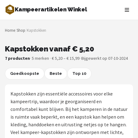
Kampeerartikelen Winkel
Zoeken
Home
/
Shop
/
Kapstokken
NAVIGATIE
Shop
Kapstokken vanaf € 5,20
7 producten
· 5 merken · € 5,20 – € 15,99 ·
Bijgewerkt op 07-10-2024
Merken
Goedkoopste
Blog
Beste
Top 10
Tenten
Kapstokken zijn essentiële accessoires voor elke
kampeertrip, waardoor je georganiseerd en
Slaapzakken
comfortabel kunt blijven. Bij het kamperen in de natuur
is ruimte vaak beperkt, en een kapstok kan helpen om
Slaapmatten
kleding, handdoeken en uitrusting netjes op te hangen.
Veel kampeer-kapstokken zijn ontworpen met lichte,
Koelboxen