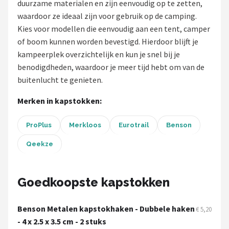
duurzame materialen en zijn eenvoudig op te zetten,
waardoor ze ideaal zijn voor gebruik op de camping.
Shop
Kies voor modellen die eenvoudig aan een tent, camper
POPULAIRE MERKEN
of boom kunnen worden bevestigd. Hierdoor blijft je
kampeerplek overzichtelijk en kun je snel bij je
Intex
benodigdheden, waardoor je meer tijd hebt om van de
buitenlucht te genieten.
KOEL
Merken in kapstokken:
Eurotrail
ProPlus
Merkloos
Eurotrail
Benson
Camp
Qeekze
LifeGoods
Goedkoopste kapstokken
Bo-Camp
NOMAD
Benson Metalen kapstokhaken - Dubbele haken
€ 5,20
- 4 x 2.5 x 3.5 cm - 2 stuks