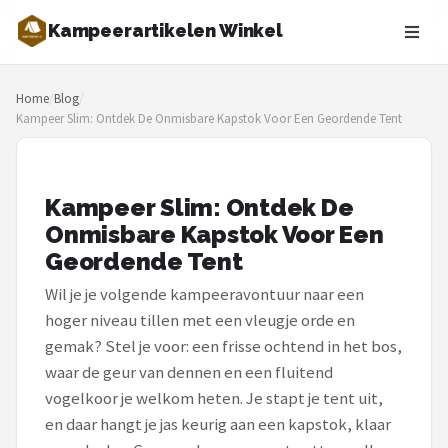
Kampeerartikelen Winkel
Zoeken
Home
/
Blog
/
NAVIGATIE
Kampeer Slim: Ontdek De Onmisbare Kapstok Voor Een Geordende Tent
Shop
Merken
Kampeer Slim: Ontdek De
Onmisbare Kapstok Voor Een
Blog
Geordende Tent
Tenten
Wil je je volgende kampeeravontuur naar een
hoger niveau tillen met een vleugje orde en
Slaapzakken
gemak? Stel je voor: een frisse ochtend in het bos,
waar de geur van dennen en een fluitend
Slaapmatten
vogelkoor je welkom heten. Je stapt je tent uit,
en daar hangt je jas keurig aan een kapstok, klaar
Koelboxen