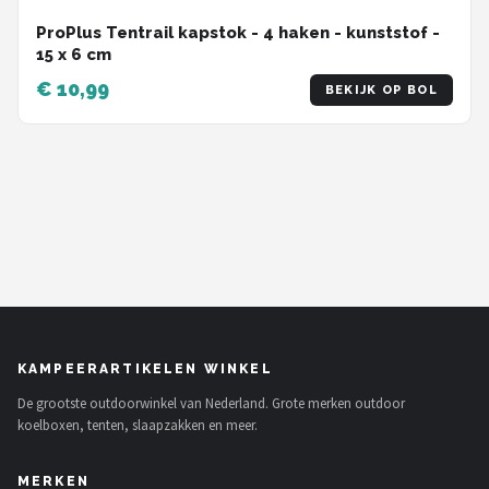
ProPlus Tentrail kapstok - 4 haken - kunststof -
15 x 6 cm
€ 10,99
BEKIJK OP BOL
KAMPEERARTIKELEN WINKEL
De grootste outdoorwinkel van Nederland. Grote merken outdoor
koelboxen, tenten, slaapzakken en meer.
MERKEN