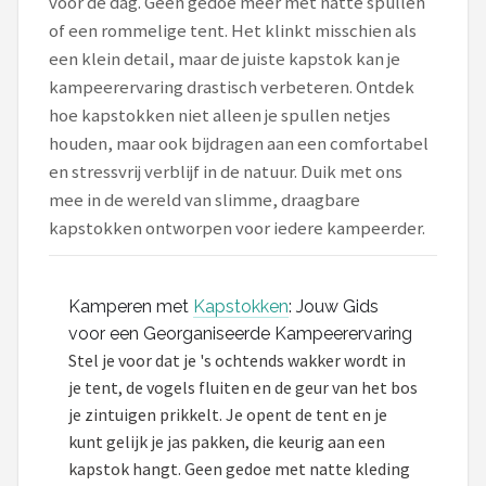
voor de dag. Geen gedoe meer met natte spullen
of een rommelige tent. Het klinkt misschien als
Shop
een klein detail, maar de juiste kapstok kan je
POPULAIRE MERKEN
kampeerervaring drastisch verbeteren. Ontdek
hoe kapstokken niet alleen je spullen netjes
Intex
houden, maar ook bijdragen aan een comfortabel
en stressvrij verblijf in de natuur. Duik met ons
KOEL
mee in de wereld van slimme, draagbare
kapstokken ontworpen voor iedere kampeerder.
Eurotrail
Camp
Kamperen met
Kapstokken
: Jouw Gids
LifeGoods
voor een Georganiseerde Kampeerervaring
Stel je voor dat je 's ochtends wakker wordt in
Bo-Camp
je tent, de vogels fluiten en de geur van het bos
je zintuigen prikkelt. Je opent de tent en je
NOMAD
kunt gelijk je jas pakken, die keurig aan een
kapstok hangt. Geen gedoe met natte kleding