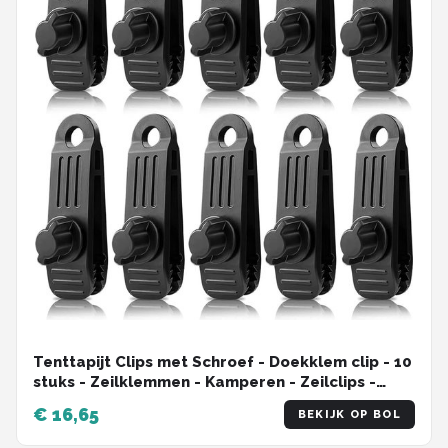
Tenttapijt Clips met Schroef - Doekklem clip - 10
stuks - Zeilklemmen - Kamperen - Zeilclips -
Dekzeil - Tentdoek - Luifel Klem - Tent clips -
€ 16,65
BEKIJK OP BOL
Tarp Clips - 8.5*2.6*2.8CM