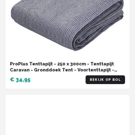
ProPlus Tenttapijt - 250 x 300cm - Tenttapijt
Caravan - Gronddoek Tent - Voortenttapijt -
Kampeertapijt - Water en Vuil Doorlatend -
€ 34,95
BEKIJK OP BOL
Sterk materiaal - Comfort - UV-gestabiliseerd -
Geluiddempend - Blauw/wit