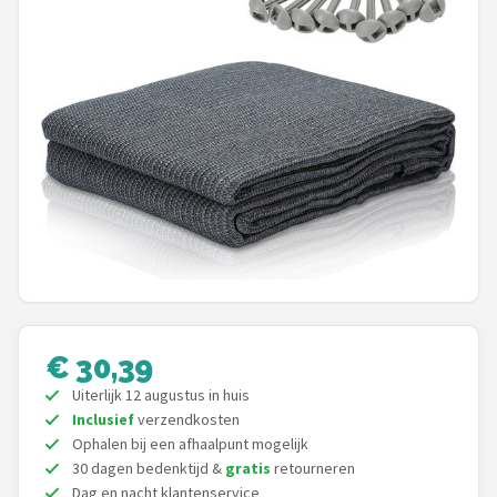
Shop
POPULAIRE MERKEN
Intex
KOEL
Eurotrail
Camp
LifeGoods
€ 30,39
Uiterlijk 12 augustus in huis
Bo-Camp
Inclusief
verzendkosten
Ophalen bij een afhaalpunt mogelijk
NOMAD
30 dagen bedenktijd &
gratis
retourneren
Dag en nacht klantenservice