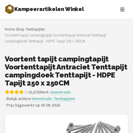
Kampeerartikelen Winkel
Zoeken
Home
/
Shop
/
Tenttapijten
/
NAVIGATIE
Voortent tapijt campingtapijt Voortenttapijt Antraciet Tenttapijt
campingdoek Tenttapijt - HDPE Tapijt 250 x 250CM
Shop
Merken
Voortent tapijt campingtapijt
Voortenttapijt Antraciet Tenttapijt
Blog
campingdoek Tenttapijt - HDPE
Tapijt 250 x 250CM
Tenten
(4,0/5)
Merk:
Hometrade.
· Bekijk andere
Hometrade. Tenttapijten
Slaapzakken
·
Prijs bijgewerkt op 05-08-2026
Slaapmatten
Koelboxen