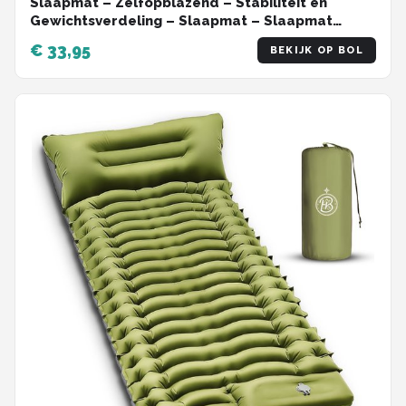
Slaapmat – Zelfopblazend – Stabiliteit en
Gewichtsverdeling – Slaapmat – Slaapmat
Zelfopblazend – Slaapmatje – Slaapmatje 1
€ 33,95
BEKIJK OP BOL
Persoons