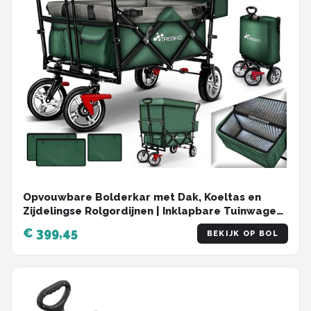
Opvouwbare Bolderkar met Dak, Koeltas en
Zijdelingse Rolgordijnen | Inklapbare Tuinwagen
met 3-punts Gordelsysteem
€ 399,45
BEKIJK OP BOL