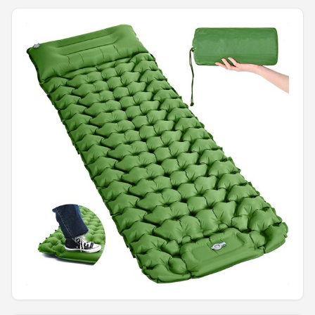
Shop
POPULAIRE MERKEN
Intex
KOEL
Eurotrail
Camp
LifeGoods
Bo-Camp
NOMAD