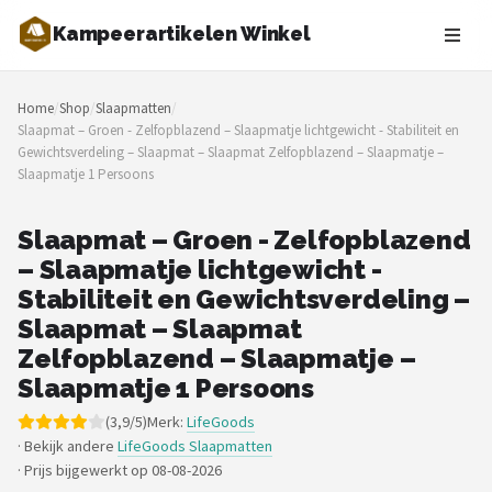
Kampeerartikelen Winkel
Zoeken
Home
/
Shop
/
Slaapmatten
/
NAVIGATIE
Slaapmat – Groen - Zelfopblazend – Slaapmatje lichtgewicht - Stabiliteit en
Gewichtsverdeling – Slaapmat – Slaapmat Zelfopblazend – Slaapmatje –
Shop
Slaapmatje 1 Persoons
Merken
Slaapmat – Groen - Zelfopblazend
– Slaapmatje lichtgewicht -
Blog
Stabiliteit en Gewichtsverdeling –
Tenten
Slaapmat – Slaapmat
Zelfopblazend – Slaapmatje –
Slaapzakken
Slaapmatje 1 Persoons
(3,9/5)
Merk:
LifeGoods
Slaapmatten
· Bekijk andere
LifeGoods Slaapmatten
·
Prijs bijgewerkt op 08-08-2026
Koelboxen