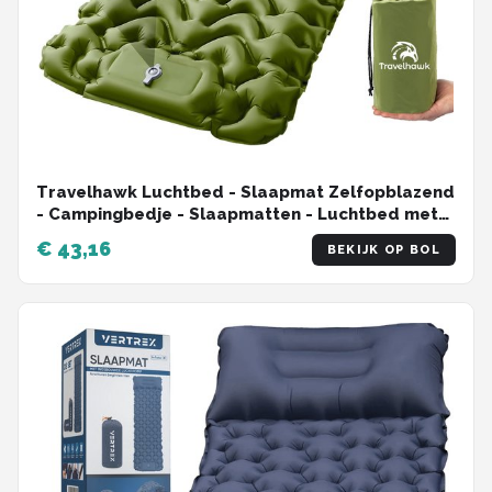
Travelhawk Luchtbed - Slaapmat Zelfopblazend
- Campingbedje - Slaapmatten - Luchtbed met
Ingebouwde Pomp - Slaapmatje 1 Persoons -
€ 43,16
BEKIJK OP BOL
Kliksysteem - Groen