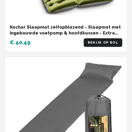
Kochar Slaapmat zelfopblazend - Slaapmat met
ingebouwde voetpomp & hoofdkussen - Extra
groot formaat - Camping matras - Slaapmatje -
€ 40,49
BEKIJK OP BOL
Groen