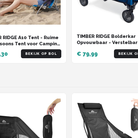
TIMBER RIDGE Bolderkar
 RIDGE A10 Tent - Ruime
Opvouwbaar - Verstelba
soons Tent voor Camping
hendel - 120L - 100 KG
ng Machine
,30
€ 79,99
BEKIJK OP BOL
BEKIJK O
Draagkracht - Handige
opbergvakken - Blauw