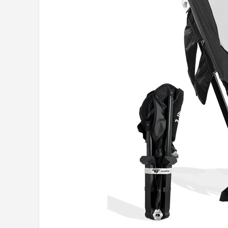
Shop
POPULAIRE MERKEN
Intex
KOEL
Eurotrail
Camp
LifeGoods
Bo-Camp
NOMAD