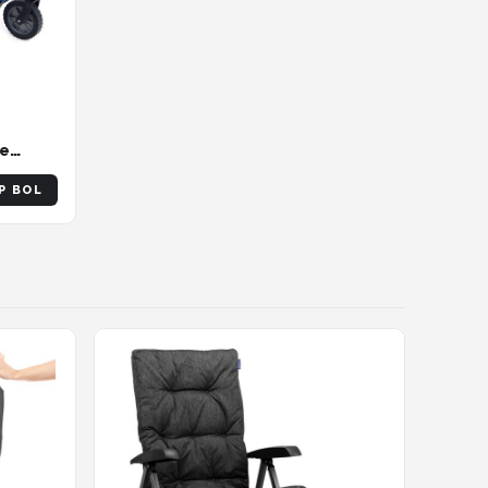
re
P BOL