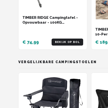
TIMBER RIDGE Campingtafel -
Opvouwbaar - 100KG
draagvermogen - 109×71cm -
TIMBER
Met verstelbare poten -
10-Per
Waterdicht & hittebestendig -
Washi
€ 74,99
€ 189
Bruin
BEKIJK OP BOL
VERGELIJKBARE CAMPINGSTOELEN