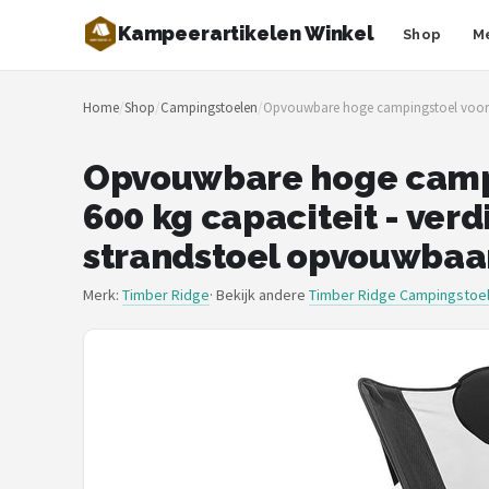
Kampeerartikelen Winkel
Shop
M
Zoeken
Home
/
Shop
/
Campingstoelen
/
Opvouwbare hoge campingstoel voor vol
NAVIGATIE
Shop
Opvouwbare hoge campin
600 kg capaciteit - ver
Merken
strandstoel opvouwbaa
Blog
Merk:
Timber Ridge
· Bekijk andere
Timber Ridge Campingstoe
Tenten
Slaapzakken
Slaapmatten
Koelboxen