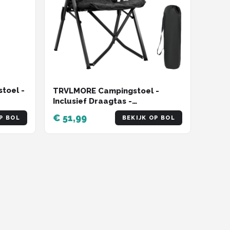
toel -
TRVLMORE Campingstoel -
Inclusief Draagtas -
 -
Comfortabele Vouwstoel - 150
€ 51,99
P BOL
BEKIJK OP BOL
 -
kg draagvermogen -
Kampeerstoel - Opbergvak -
Klapstoel - Zwart