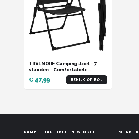
TRVLMORE Campingstoel - 7
standen - Comfortabele
Kampeerstoel - 120 kg
€ 47,99
BEKIJK OP BOL
draagvermogen - Ligstand -
Inklapbare stoel - Klapstoel -
Zwart
KAMPEERARTIKELEN WINKEL
MERKEN