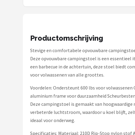
Gimeg
Campingaz
Quechua
Productomschrijving
Alle merken →
Stevige en comfortabele opvouwbare campingstoe
Deze opvouwbare campingstoel is een essentieel it
een barbecue in de achtertuin, deze stoel biedt co
voor volwassenen van alle groottes.
Voordelen: Ondersteunt 600 lbs voor volwassenen G
aluminium frame voor duurzaamheid Scheurbestendi
Deze campingstoel is gemaakt van hoogwaardige m
verbeterde luchtstroom, waardoor u koel blijft, ze
ideaal voor onderweg.
Specificaties: Materiaal: 210D Rip-Stop nylon stof