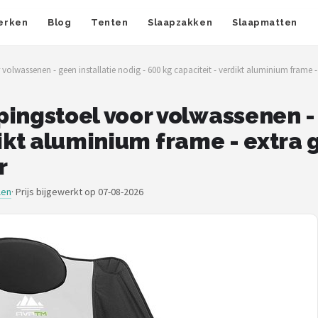
erken
Blog
Tenten
Slaapzakken
Slaapmatten
wassenen - geen installatie nodig - 600 kg capaciteit - verdikt aluminium frame 
gstoel voor volwassenen - g
dikt aluminium frame - extra 
r
len
·
Prijs bijgewerkt op 07-08-2026