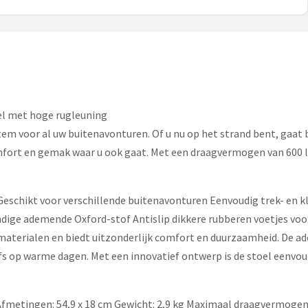
l met hoge rugleuning
em voor al uw buitenavonturen. Of u nu op het strand bent, gaat 
mfort en gemak waar u ook gaat. Met een draagvermogen van 600 lb
eschikt voor verschillende buitenavonturen Eenvoudig trek- en kli
ge ademende Oxford-stof Antislip dikkere rubberen voetjes voor 
aterialen en biedt uitzonderlijk comfort en duurzaamheid. De a
lfs op warme dagen. Met een innovatief ontwerp is de stoel eenvoud
 Afmetingen: 54,9 x 18 cm Gewicht: 2,9 kg Maximaal draagvermogen: