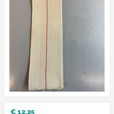
Shop
POPULAIRE MERKEN
Intex
KOEL
Eurotrail
Camp
LifeGoods
Bo-Camp
NOMAD
€ 12,25