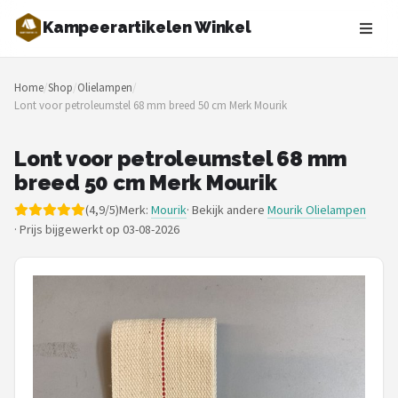
Kampeerartikelen Winkel
Zoeken
Home
/
Shop
/
Olielampen
/
NAVIGATIE
Lont voor petroleumstel 68 mm breed 50 cm Merk Mourik
Shop
Lont voor petroleumstel 68 mm
Merken
breed 50 cm Merk Mourik
(4,9/5)
Merk:
Mourik
· Bekijk andere
Mourik Olielampen
Blog
·
Prijs bijgewerkt op 03-08-2026
Tenten
Slaapzakken
Slaapmatten
Koelboxen