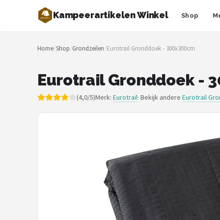
Kampeerartikelen Winkel
Shop
M
Zoeken
Home
/
Shop
/
Grondzeilen
/
Eurotrail Gronddoek - 300x300cm
NAVIGATIE
Shop
Eurotrail Gronddoek -
Merken
(4,0/5)
Merk:
Eurotrail
· Bekijk andere
Eurotrail Gr
Blog
Tenten
Slaapzakken
Slaapmatten
Koelboxen