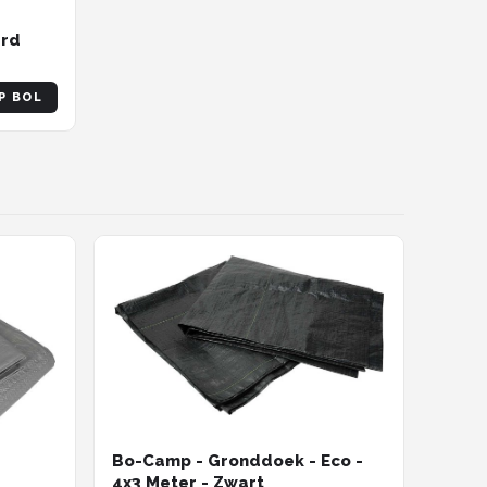
ard
P BOL
Bo-Camp - Gronddoek - Eco -
4x3 Meter - Zwart