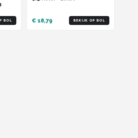
3
€ 18,79
P BOL
BEKIJK OP BOL