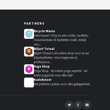
PARTNERS
Bicycle Mania
Fiets kopen? Of je nu een e-bike, racefiets,
mountainbike of stadsfiets zoekt, bekijk
ons...
Biljart Totaal
Biljart Totaal is dé online shop voor al uw
biljartartikelen. Voor beginners &
professiona...
Yoga Shop
Yoga Shop - de online yoga experts! - de
beste yogamat voor elke stijl!
KadoKiezer
🎁
Het perfecte cadeau voor elke gelegenheid.