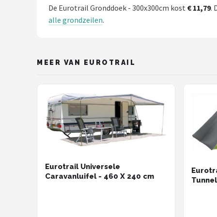
Gimeg
De Eurotrail Gronddoek - 300x300cm kost
€ 11,79
. 
alle grondzeilen
.
Campingaz
Quechua
MEER VAN EUROTRAIL
Alle merken →
Eurotrail Universele
Eurotr
Caravanluifel - 460 X 240 cm
Tunnel
Perso