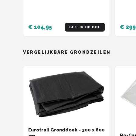
€ 104,95
€ 299
BEKIJK OP BOL
VERGELIJKBARE GRONDZEILEN
Eurotrail Gronddoek - 300 x 600
Bo-Cam
cm