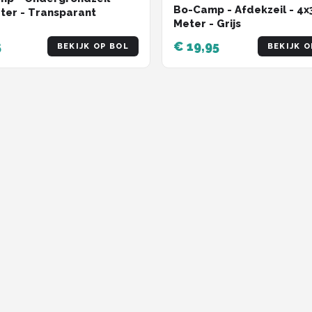
Bo-Camp - Afdekzeil - 4x
ter - Transparant
Meter - Grijs
5
€ 19,95
BEKIJK OP BOL
BEKIJK O