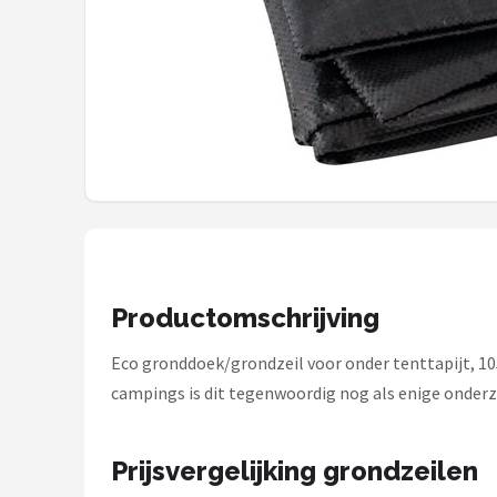
Shop
POPULAIRE MERKEN
Intex
KOEL
Eurotrail
Camp
Productomschrijving
LifeGoods
Eco gronddoek/grondzeil voor onder tenttapijt, 105
campings is dit tegenwoordig nog als enige onderz
Bo-Camp
NOMAD
Prijsvergelijking grondzeilen