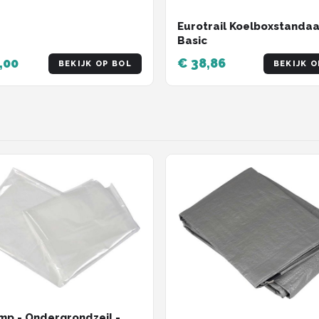
Eurotrail Koelboxstanda
Basic
,00
€ 38,86
BEKIJK OP BOL
BEKIJK O
p - Ondergrondzeil -