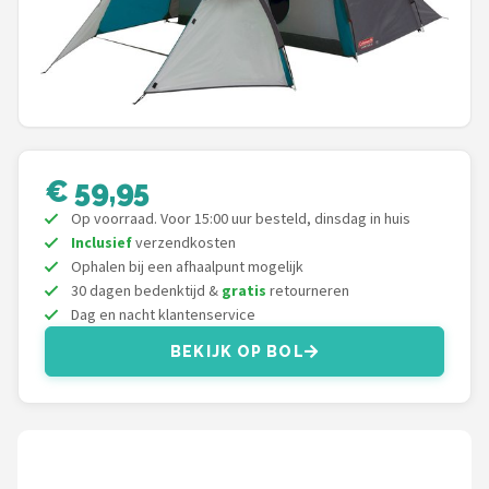
Shop
POPULAIRE MERKEN
Intex
KOEL
€ 59,95
Op voorraad. Voor 15:00 uur besteld, dinsdag in huis
Eurotrail
Inclusief
verzendkosten
Ophalen bij een afhaalpunt mogelijk
Camp
30 dagen bedenktijd &
gratis
retourneren
Dag en nacht klantenservice
LifeGoods
BEKIJK OP BOL
Bo-Camp
NOMAD