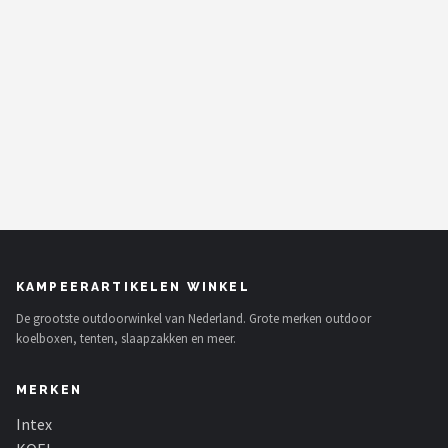
KAMPEERARTIKELEN WINKEL
De grootste outdoorwinkel van Nederland. Grote merken outdoor
koelboxen, tenten, slaapzakken en meer.
MERKEN
Intex