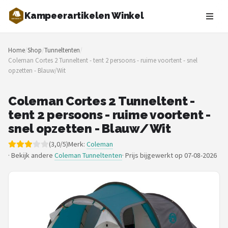
Kampeerartikelen Winkel
Zoeken
Home
/
Shop
/
Tunneltenten
/
NAVIGATIE
Coleman Cortes 2 Tunneltent - tent 2 persoons - ruime voortent - snel
opzetten - Blauw/Wit
Shop
Merken
Coleman Cortes 2 Tunneltent -
tent 2 persoons - ruime voortent -
Blog
snel opzetten - Blauw/Wit
(3,0/5)
Merk:
Coleman
Tenten
· Bekijk andere
Coleman Tunneltenten
·
Prijs bijgewerkt op 07-08-2026
Slaapzakken
Slaapmatten
Koelboxen