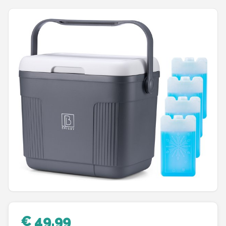
Shop
POPULAIRE MERKEN
Intex
KOEL
Eurotrail
Camp
LifeGoods
Bo-Camp
NOMAD
€ 49,99