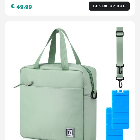
koelelementen van 450ml - Temperatuur veilige
€ 49,99
BEKIJK OP BOL
sluiting - Nieuw ontwerp met koelelementen
vergrendeld in deksel