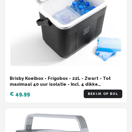
Brisby Koelbox - Frigobox - 22L - Zwart - Tot
maximaal 40 uur isolatie - Incl. 4 dikke
koelelementen van 450ml - Temperatuur veilige
€ 49,99
BEKIJK OP BOL
sluiting - Nieuw ontwerp met koelelementen
vergrendeld in deksel