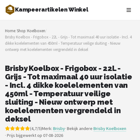
Kampeerartikelen Winkel
Zoeken
Home
/
Shop
/
Koelboxen
/
NAVIGATIE
Brisby Koelbox - Frigobox - 22L - Grijs - Tot maximaal 40 uur isolatie - Incl. 4
dikke koelelementen van 450ml - Temperatuur veilige sluiting - Nieuw
Shop
ontwerp met koelelementen vergrendeld in deksel
Merken
Brisby Koelbox - Frigobox - 22L -
Grijs - Tot maximaal 40 uur isolatie
Blog
- Incl. 4 dikke koelelementen van
Tenten
450ml - Temperatuur veilige
sluiting - Nieuw ontwerp met
Slaapzakken
koelelementen vergrendeld in
deksel
Slaapmatten
(4,7/5)
Merk:
Brisby
· Bekijk andere
Brisby Koelboxen
·
Prijs bijgewerkt op 07-08-2026
Koelboxen