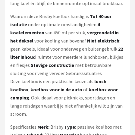
lang koel én blijft de binnenruimte optimaal bruikbaar.
Waarom deze Brisby koelbox handig is
Tot 40 uur
isolatie
onder optimale omstandigheden
4
koelelementen
van 450 ml per stuk,
vergrendeld in
het deksel
voor koeling van bovenaf
Niet elektrisch
:
geen kabels, ideaal voor onderweg en buitengebruik
22
liter inhoud
: ruimte voor meerdere lunchboxen, blikjes
en flesjes
Stevige constructie
met betrouwbare
sluiting voor veilig vervoer Gebruikssituaties
Deze koelbox is een praktische keuze als
lunch
koelbox
,
koelbox voor in de auto
of
koelbox voor
camping
. Ook ideaal voor picknicks, sportdagen en
lange reisdagen waarbij je niet afhankelijk wilt zijn van
stroom.
Specificaties
Merk:
Brisby
Type:
passieve koelbox met
isolatie
Inhoud:
22 liter
Materiaal:
polyetheen