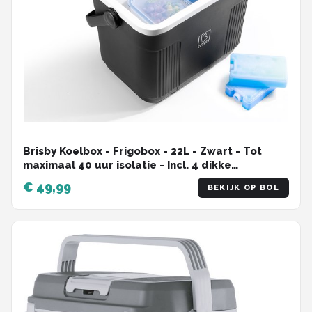
Brisby Koelbox - Frigobox - 22L - Zwart - Tot
maximaal 40 uur isolatie - Incl. 4 dikke
koelelementen van 450ml - Temperatuur veilige
€ 49,99
BEKIJK OP BOL
sluiting - Nieuw ontwerp met koelelementen
vergrendeld in deksel