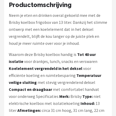
Productomschrijving
Neem je eten en drinken overal gekoeld mee met de
Brisby koelbox frigobox van 13 liter. Dankzij het slimme
ontwerp met een koelelement dat in het deksel
vergrendelt, blijft de kou langer op de juiste plek en
houd je meer ruimte over voor je inhoud.
Waarom deze Brisby koelbox handig is
Tot 40 uur
isolatie
voor drankjes, lunch, snacks en verswaren
Koelelement vergrendeld in het deksel
voor
efficiënte koeling en ruimtebesparing
Temperatuur
veilige sluiting
met stevig vergrendelend deksel
Compact en draagbaar
met comfortabel handvat
voor onderweg Specificaties
Merk:
Brisby
Type:
niet
elektrische koelbox met isolatiekoeling
Inhoud:
13
liter
Afmetingen:
circa 31 cm hoog, 31 cm lang, 22 cm