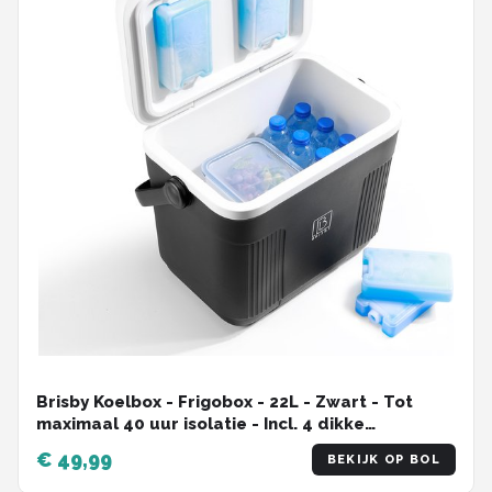
Brisby Koelbox - Frigobox - 22L - Zwart - Tot
maximaal 40 uur isolatie - Incl. 4 dikke
koelelementen van 450ml - Temperatuur veilige
€ 49,99
BEKIJK OP BOL
sluiting - Nieuw ontwerp met koelelementen
vergrendeld in deksel