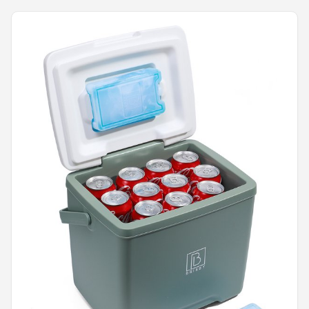
Shop
POPULAIRE MERKEN
Intex
KOEL
Eurotrail
Camp
LifeGoods
Bo-Camp
NOMAD