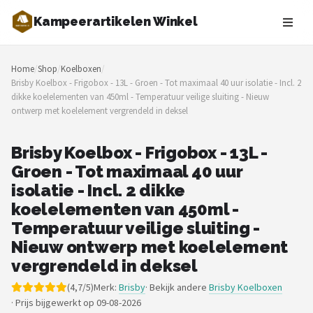
Kampeerartikelen Winkel
Zoeken
Home
/
Shop
/
Koelboxen
/
NAVIGATIE
Brisby Koelbox - Frigobox - 13L - Groen - Tot maximaal 40 uur isolatie - Incl. 2
dikke koelelementen van 450ml - Temperatuur veilige sluiting - Nieuw
Shop
ontwerp met koelelement vergrendeld in deksel
Merken
Brisby Koelbox - Frigobox - 13L -
Groen - Tot maximaal 40 uur
Blog
isolatie - Incl. 2 dikke
Tenten
koelelementen van 450ml -
Temperatuur veilige sluiting -
Slaapzakken
Nieuw ontwerp met koelelement
vergrendeld in deksel
Slaapmatten
(4,7/5)
Merk:
Brisby
· Bekijk andere
Brisby Koelboxen
·
Prijs bijgewerkt op 09-08-2026
Koelboxen