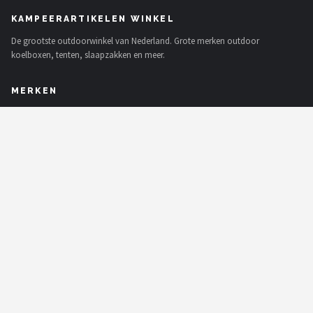
KAMPEERARTIKELEN WINKEL
De grootste outdoorwinkel van Nederland. Grote merken outdoor
koelboxen, tenten, slaapzakken en meer.
MERKEN
Intex
KOEL
Eurotrail
Camp
LifeGoods
Bo-Camp
NOMAD
Gimeg
Alle merken →
SHOP