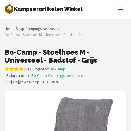
Kampeerartikelen Winkel
Zoeken
Home
/
Shop
/
Campingstoelhoezen
/
NAVIGATIE
Bo-Camp - Stoelhoes M - Universeel - Badstof - Grijs
Shop
Bo-Camp - Stoelhoes M -
Merken
Universeel - Badstof - Grijs
(3,8/5)
Merk:
Bo-Camp
Blog
· Bekijk andere
Bo-Camp Campingstoelhoezen
·
Prijs bijgewerkt op 04-08-2026
Tenten
Slaapzakken
Slaapmatten
Koelboxen