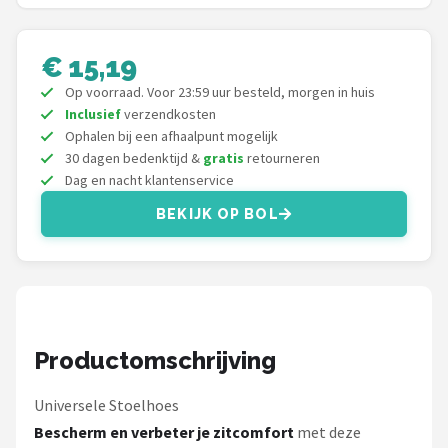
Gimeg
Campingaz
€ 15,19
Op voorraad. Voor 23:59 uur besteld, morgen in huis
Quechua
Inclusief
verzendkosten
Ophalen bij een afhaalpunt mogelijk
Alle merken →
30 dagen bedenktijd &
gratis
retourneren
Dag en nacht klantenservice
BEKIJK OP BOL
Productomschrijving
Universele Stoelhoes
Bescherm en verbeter je zitcomfort
met deze