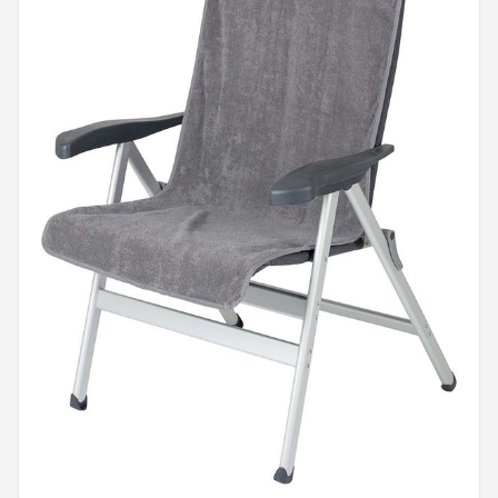
Shop
POPULAIRE MERKEN
Intex
KOEL
Eurotrail
Camp
LifeGoods
Bo-Camp
NOMAD