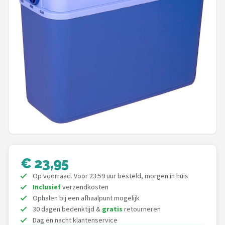
Shop
POPULAIRE MERKEN
Intex
KOEL
Eurotrail
Camp
LifeGoods
€ 23,95
Op voorraad. Voor 23:59 uur besteld, morgen in huis
Bo-Camp
Inclusief
verzendkosten
Ophalen bij een afhaalpunt mogelijk
NOMAD
30 dagen bedenktijd &
gratis
retourneren
Dag en nacht klantenservice