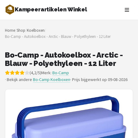
Kampeerartikelen Winkel
Zoeken
Home
/
Shop
/
Koelboxen
/
NAVIGATIE
Bo-Camp - Autokoelbox - Arctic - Blauw - Polyethyleen - 12 Liter
Shop
Bo-Camp - Autokoelbox - Arctic -
Merken
Blauw - Polyethyleen - 12 Liter
(4,2/5)
Merk:
Bo-Camp
Blog
· Bekijk andere
Bo-Camp Koelboxen
·
Prijs bijgewerkt op 09-08-2026
Tenten
Slaapzakken
Slaapmatten
Koelboxen