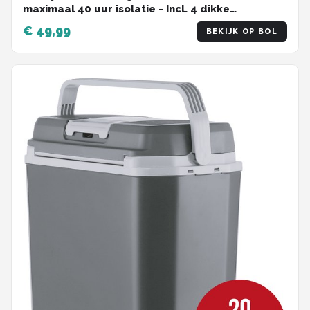
maximaal 40 uur isolatie - Incl. 4 dikke
koelelementen van 450ml - Temperatuur veilige
€ 49,99
BEKIJK OP BOL
sluiting - Nieuw ontwerp met koelelementen
vergrendeld in deksel