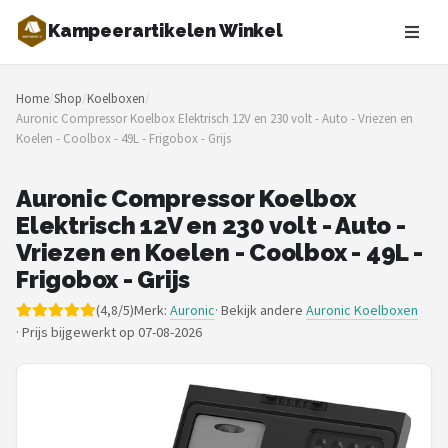
Kampeerartikelen Winkel
Zoeken
Home
/
Shop
/
Koelboxen
/
NAVIGATIE
Auronic Compressor Koelbox Elektrisch 12V en 230 volt - Auto - Vriezen en
Koelen - Coolbox - 49L - Frigobox - Grijs
Shop
Merken
Auronic Compressor Koelbox
Elektrisch 12V en 230 volt - Auto -
Blog
Vriezen en Koelen - Coolbox - 49L -
Frigobox - Grijs
Tenten
(4,8/5)
Merk:
Auronic
· Bekijk andere
Auronic Koelboxen
·
Prijs bijgewerkt op 07-08-2026
Slaapzakken
Slaapmatten
Koelboxen