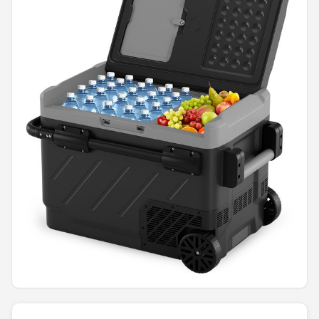
Shop
POPULAIRE MERKEN
Intex
KOEL
Eurotrail
Camp
LifeGoods
Bo-Camp
NOMAD