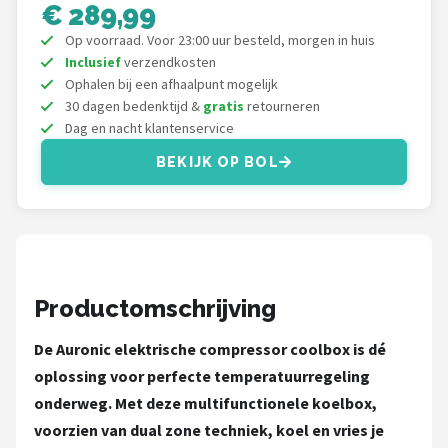
Gimeg
€ 289,99
Op voorraad. Voor 23:00 uur besteld, morgen in huis
Campingaz
Inclusief
verzendkosten
Ophalen bij een afhaalpunt mogelijk
Quechua
30 dagen bedenktijd &
gratis
retourneren
Dag en nacht klantenservice
Alle merken →
BEKIJK OP BOL
Productomschrijving
De Auronic elektrische compressor coolbox is dé
oplossing voor perfecte temperatuurregeling
onderweg. Met deze multifunctionele koelbox,
voorzien van dual zone techniek, koel en vries je