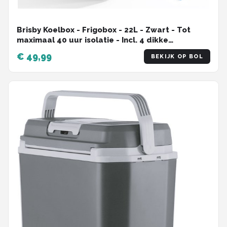
Brisby Koelbox - Frigobox - 22L - Zwart - Tot
maximaal 40 uur isolatie - Incl. 4 dikke
koelelementen van 450ml - Temperatuur veilige
€ 49,99
BEKIJK OP BOL
sluiting - Nieuw ontwerp met koelelementen
vergrendeld in deksel