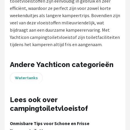
toiletvloeistoffen zijn eenvoudig in gebruik en zeer
efficiënt, waardoor ze perfect zijn voor zowel korte
Shop
weekenduitjes als langere kampeertrips. Bovendien zijn
POPULAIRE MERKEN
veel van deze vloeistoffen milieuvriendelijk, wat
bijdraagt aan een duurzame kampeerervaring. Met
Intex
Yachticon campingtoiletvloeistof zijn toiletfaciliteiten
tijdens het kamperen altijd fris en aangenaam.
KOEL
Eurotrail
Andere Yachticon categorieën
Camp
Watertanks
LifeGoods
Lees ook over
Bo-Camp
campingtoiletvloeistof
NOMAD
Onmisbare Tips voor Schone en Frisse