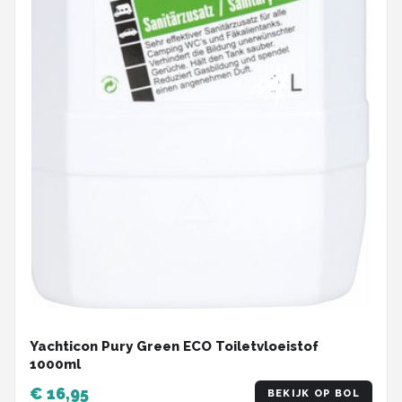
Yachticon Pury Green ECO Toiletvloeistof
1000ml
€ 16,95
BEKIJK OP BOL