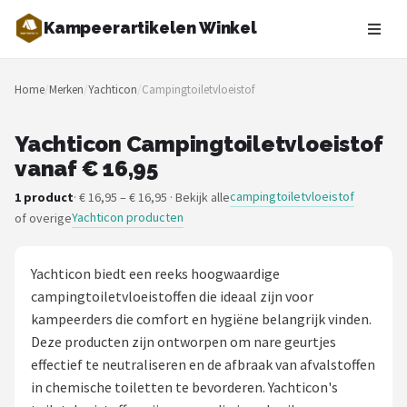
Kampeerartikelen Winkel
Zoeken
Home
/
Merken
/
Yachticon
/
Campingtoiletvloeistof
NAVIGATIE
Shop
Yachticon Campingtoiletvloeistof
vanaf € 16,95
Merken
campingtoiletvloeistof
1 product
· € 16,95 – € 16,95 · Bekijk alle
Yachticon producten
of overige
Blog
Tenten
Yachticon biedt een reeks hoogwaardige
campingtoiletvloeistoffen die ideaal zijn voor
Slaapzakken
kampeerders die comfort en hygiëne belangrijk vinden.
Deze producten zijn ontworpen om nare geurtjes
Slaapmatten
effectief te neutraliseren en de afbraak van afvalstoffen
in chemische toiletten te bevorderen. Yachticon's
Koelboxen