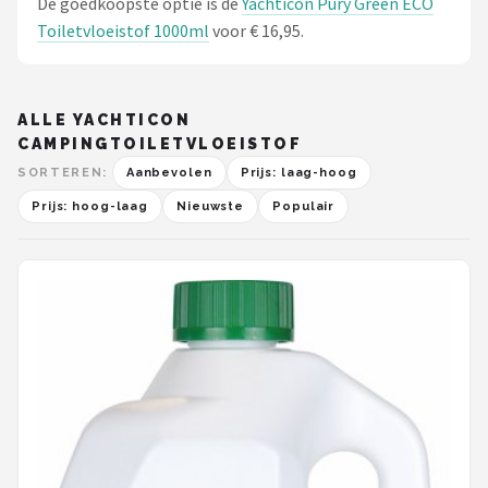
De goedkoopste optie is de
Yachticon Pury Green ECO
Toiletvloeistof 1000ml
voor € 16,95.
ALLE YACHTICON
CAMPINGTOILETVLOEISTOF
SORTEREN:
Aanbevolen
Prijs: laag-hoog
Prijs: hoog-laag
Nieuwste
Populair