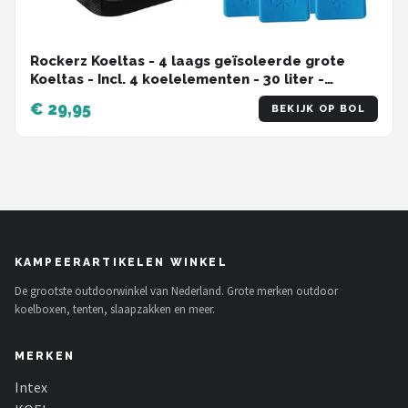
Rockerz Koeltas - 4 laags geïsoleerde grote
Koeltas - Incl. 4 koelelementen - 30 liter -
Lunchtas - Picknicktas - Capaciteit voor 48x 33 cl
€ 29,95
BEKIJK OP BOL
blikken of 24x 33 cl flesjes - Slijtvast en
duurzaam materiaal - Waterdicht en
vuilafstotend - kleur: Grijs
KAMPEERARTIKELEN WINKEL
De grootste outdoorwinkel van Nederland. Grote merken outdoor
koelboxen, tenten, slaapzakken en meer.
MERKEN
Intex