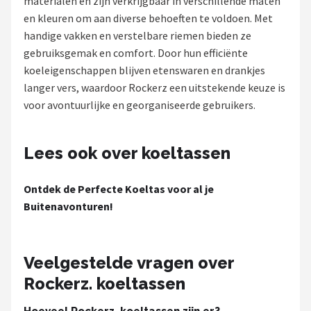
materialen en zijn verkrijgbaar in verschillende maten
en kleuren om aan diverse behoeften te voldoen. Met
Shop
handige vakken en verstelbare riemen bieden ze
POPULAIRE MERKEN
gebruiksgemak en comfort. Door hun efficiënte
koeleigenschappen blijven etenswaren en drankjes
Intex
langer vers, waardoor Rockerz een uitstekende keuze is
voor avontuurlijke en georganiseerde gebruikers.
KOEL
Eurotrail
Lees ook over koeltassen
Camp
Ontdek de Perfecte Koeltas voor al je
Buitenavonturen!
LifeGoods
Bo-Camp
Veelgestelde vragen over
Rockerz. koeltassen
NOMAD