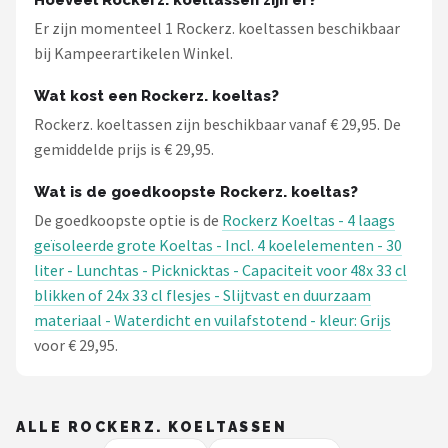
Hoeveel Rockerz. koeltassen zijn er?
Gimeg
Er zijn momenteel 1 Rockerz. koeltassen beschikbaar
bij Kampeerartikelen Winkel.
Campingaz
Wat kost een Rockerz. koeltas?
Benson
Rockerz. koeltassen zijn beschikbaar vanaf € 29,95. De
gemiddelde prijs is € 29,95.
Alle merken →
Wat is de goedkoopste Rockerz. koeltas?
De goedkoopste optie is de
Rockerz Koeltas - 4 laags
geïsoleerde grote Koeltas - Incl. 4 koelelementen - 30
liter - Lunchtas - Picknicktas - Capaciteit voor 48x 33 cl
blikken of 24x 33 cl flesjes - Slijtvast en duurzaam
materiaal - Waterdicht en vuilafstotend - kleur: Grijs
voor € 29,95.
ALLE ROCKERZ. KOELTASSEN