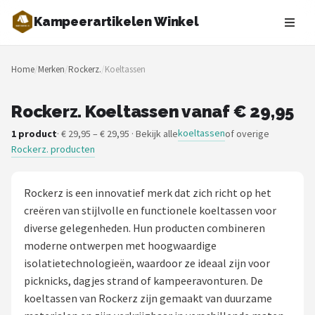
Kampeerartikelen Winkel
Zoeken
Home
/
Merken
/
Rockerz.
/
Koeltassen
NAVIGATIE
Shop
Rockerz. Koeltassen vanaf € 29,95
koeltassen
1 product
· € 29,95 – € 29,95 · Bekijk alle
of overige
Merken
Rockerz. producten
Blog
Rockerz is een innovatief merk dat zich richt op het
Tenten
creëren van stijlvolle en functionele koeltassen voor
diverse gelegenheden. Hun producten combineren
Slaapzakken
moderne ontwerpen met hoogwaardige
isolatietechnologieën, waardoor ze ideaal zijn voor
Slaapmatten
picknicks, dagjes strand of kampeeravonturen. De
koeltassen van Rockerz zijn gemaakt van duurzame
Koelboxen