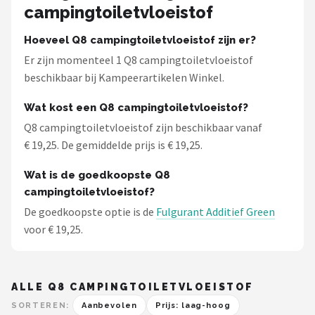
Gimeg
campingtoiletvloeistof
Campingaz
Hoeveel Q8 campingtoiletvloeistof zijn er?
Er zijn momenteel 1 Q8 campingtoiletvloeistof
Quechua
beschikbaar bij Kampeerartikelen Winkel.
Wat kost een Q8 campingtoiletvloeistof?
Alle merken →
Q8 campingtoiletvloeistof zijn beschikbaar vanaf
€ 19,25. De gemiddelde prijs is € 19,25.
Wat is de goedkoopste Q8
campingtoiletvloeistof?
De goedkoopste optie is de
Fulgurant Additief Green
voor € 19,25.
ALLE Q8 CAMPINGTOILETVLOEISTOF
SORTEREN:
Aanbevolen
Prijs: laag-hoog