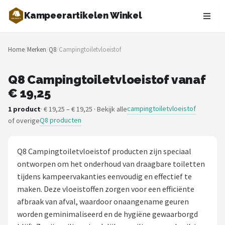
Kampeerartikelen Winkel
Zoeken
Home
/
Merken
/
Q8
/
Campingtoiletvloeistof
NAVIGATIE
Shop
Q8 Campingtoiletvloeistof vanaf
€ 19,25
Merken
campingtoiletvloeistof
1 product
· € 19,25 – € 19,25 · Bekijk alle
Q8 producten
of overige
Blog
Tenten
Q8 Campingtoiletvloeistof producten zijn speciaal
ontworpen om het onderhoud van draagbare toiletten
Slaapzakken
tijdens kampeervakanties eenvoudig en effectief te
maken. Deze vloeistoffen zorgen voor een efficiënte
Slaapmatten
afbraak van afval, waardoor onaangename geuren
worden geminimaliseerd en de hygiëne gewaarborgd
Koelboxen