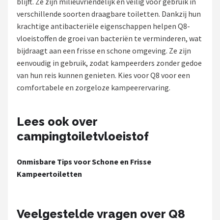
blijft. Ze zijn milieuvriendelijk en veilig voor gebruik in
verschillende soorten draagbare toiletten. Dankzij hun
Shop
krachtige antibacteriële eigenschappen helpen Q8-
POPULAIRE MERKEN
vloeistoffen de groei van bacteriën te verminderen, wat
bijdraagt aan een frisse en schone omgeving. Ze zijn
Intex
eenvoudig in gebruik, zodat kampeerders zonder gedoe
van hun reis kunnen genieten. Kies voor Q8 voor een
KOEL
comfortabele en zorgeloze kampeerervaring.
Eurotrail
Lees ook over
Camp
campingtoiletvloeistof
LifeGoods
Onmisbare Tips voor Schone en Frisse
Kampeertoiletten
Bo-Camp
NOMAD
Veelgestelde vragen over Q8