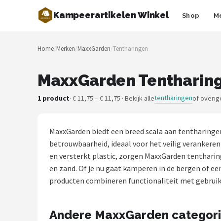
Kampeerartikelen Winkel
Shop
M
Zoeken
Home
/
Merken
/
MaxxGarden
/
Tentharingen
NAVIGATIE
Shop
MaxxGarden Tentharing
Merken
tentharingen
1 product
· € 11,75 – € 11,75 · Bekijk alle
of overig
Blog
MaxxGarden biedt een breed scala aan tentharingen
Tenten
betrouwbaarheid, ideaal voor het veilig verankere
en versterkt plastic, zorgen MaxxGarden tentharing
Slaapzakken
en zand. Of je nu gaat kamperen in de bergen of ee
producten combineren functionaliteit met gebrui
Slaapmatten
Andere MaxxGarden categor
Koelboxen