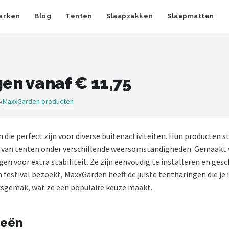
erken
Blog
Tenten
Slaapzakken
Slaapmatten
en vanaf € 11,75
MaxxGarden producten
e
 die perfect zijn voor diverse buitenactiviteiten. Hun producte
n van tenten onder verschillende weersomstandigheden. Gemaakt v
en voor extra stabiliteit. Ze zijn eenvoudig te installeren en ges
n festival bezoekt, MaxxGarden heeft de juiste tentharingen die je
ksgemak, wat ze een populaire keuze maakt.
ieën