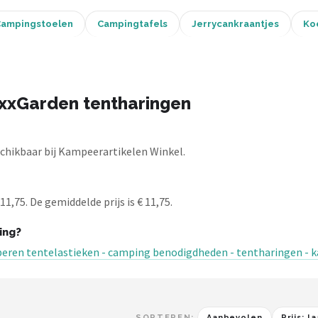
ampingstoelen
Campingtafels
Jerrycankraantjes
Ko
xxGarden tentharingen
hikbaar bij Kampeerartikelen Winkel.
,75. De gemiddelde prijs is € 11,75.
ing?
bberen tentelastieken - camping benodigdheden - tentharingen -
SORTEREN:
Aanbevolen
Prijs: 