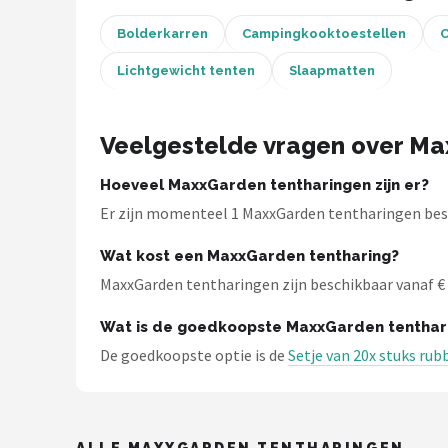
Bolderkarren
Campingkooktoestellen
C
Shop
Lichtgewicht tenten
Slaapmatten
POPULAIRE MERKEN
Intex
Veelgestelde vragen over Ma
KOEL
Hoeveel MaxxGarden tentharingen zijn er?
Eurotrail
Er zijn momenteel 1 MaxxGarden tentharingen besc
Wat kost een MaxxGarden tentharing?
Camp
MaxxGarden tentharingen zijn beschikbaar vanaf € 11
LifeGoods
Wat is de goedkoopste MaxxGarden tenthar
De goedkoopste optie is de
Setje van 20x stuks ru
Bo-Camp
NOMAD
ALLE MAXXGARDEN TENTHARINGEN