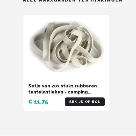
Gimeg
Campingaz
Quechua
Alle merken →
Setje van 20x stuks rubberen
tentelastieken - camping
benodigdheden - tentharingen -
€ 11,75
BEKIJK OP BOL
kamperen