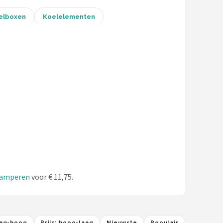
elboxen
Koelelementen
 kamperen
voor € 11,75.
laag-hoog
Prijs: hoog-laag
Nieuwste
Populair