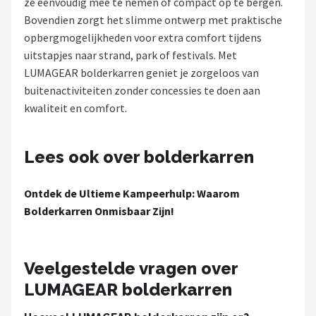
ze eenvoudig mee te nemen of compact op te bergen.
Bovendien zorgt het slimme ontwerp met praktische
Shop
opbergmogelijkheden voor extra comfort tijdens
POPULAIRE MERKEN
uitstapjes naar strand, park of festivals. Met
LUMAGEAR bolderkarren geniet je zorgeloos van
Intex
buitenactiviteiten zonder concessies te doen aan
kwaliteit en comfort.
KOEL
Eurotrail
Lees ook over bolderkarren
Camp
Ontdek de Ultieme Kampeerhulp: Waarom
Bolderkarren Onmisbaar Zijn!
LifeGoods
Bo-Camp
Veelgestelde vragen over
LUMAGEAR bolderkarren
NOMAD