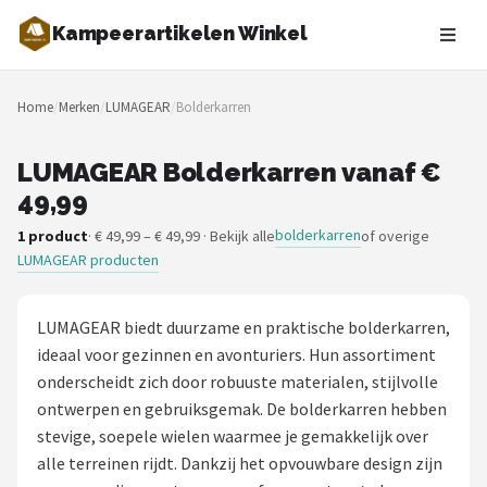
Kampeerartikelen Winkel
Zoeken
Home
/
Merken
/
LUMAGEAR
/
Bolderkarren
NAVIGATIE
Shop
LUMAGEAR Bolderkarren vanaf €
49,99
Merken
bolderkarren
1 product
· € 49,99 – € 49,99 · Bekijk alle
of overige
LUMAGEAR producten
Blog
Tenten
LUMAGEAR biedt duurzame en praktische bolderkarren,
ideaal voor gezinnen en avonturiers. Hun assortiment
Slaapzakken
onderscheidt zich door robuuste materialen, stijlvolle
ontwerpen en gebruiksgemak. De bolderkarren hebben
Slaapmatten
stevige, soepele wielen waarmee je gemakkelijk over
alle terreinen rijdt. Dankzij het opvouwbare design zijn
Koelboxen