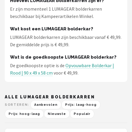
Hoeveel LUMAGEAR bolderkarren zijn er?
Gimeg
Er zijn momenteel 1 LUMAGEAR bolderkarren
beschikbaar bij Kampeerartikelen Winkel.
Campingaz
Wat kost een LUMAGEAR bolderkar?
Quechua
LUMAGEAR bolderkarren zijn beschikbaar vanaf € 49,99.
De gemiddelde prijs is € 49,99.
Alle merken →
Wat is de goedkoopste LUMAGEAR bolderkar?
De goedkoopste optie is de
Opvouwbare Bolderkar |
Rood | 90 x 49 x 58 cm
voor € 49,99.
ALLE LUMAGEAR BOLDERKARREN
SORTEREN:
Aanbevolen
Prijs: laag-hoog
Prijs: hoog-laag
Nieuwste
Populair