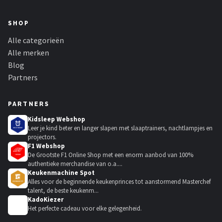
Gimeg
SHOP
Campingaz
Alle categorieën
Quechua
Alle merken
Blog
Alle merken →
Partners
PARTNERS
Kidsleep Webshop
Leer je kind beter en langer slapen met slaaptrainers, nachtlampjes en
projectors.
F1 Webshop
De Grootste F1 Online Shop met een enorm aanbod van 100%
authentieke merchandise van o.a....
Keukenmachine Spot
Alles voor de beginnende keukenprinces tot aanstormend Masterchef
talent, de beste keukenm...
KadoKiezer
🎁
Het perfecte cadeau voor elke gelegenheid.