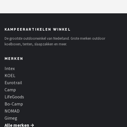
Shop
POPULAIRE MERKEN
KAMPEERARTIKELEN WINKEL
Intex
De grootste outdoorwinkel van Nederland. Grote merken outdoor
koelboxen, tenten, slaapzakken en meer.
KOEL
MERKEN
Eurotrail
Intex
Camp
KOEL
Eurotrail
LifeGoods
Camp
LifeGoods
Bo-Camp
Bo-Camp
NOMAD
NOMAD
Gimeg
Alle merken →