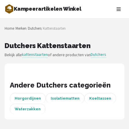
Kampeerartikelen Winkel
Zoeken
Home
/
Merken
/
Dutchers
/
Kattenstaarten
NAVIGATIE
Shop
Dutchers Kattenstaarten
kattenstaarten
Dutchers
Bekijk alle
of andere producten van
Merken
Blog
Tenten
Andere Dutchers categorieën
Slaapzakken
Horgordijnen
Isolatiematten
Koeltassen
Waterzakken
Slaapmatten
Koelboxen