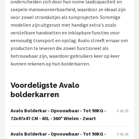
onderscheiden zich door hun ruime laadcapaciteit en
soepele manoeuvreerbaarheid, waardoor ze ideaal zijn
Shop
voor zowel stranduitjes als tuinprojecten. Sommige
POPULAIRE MERKEN
modellen zijn uitgerust met handige extra's zoals
verstelbare handvatten en inklapbare functies voor
Intex
eenvoudig transport en opslag. Avalo streeft ernaar om
producten te leveren die zowel functioneel als
KOEL
betrouwbaar zijn, waardoor gebruikers keer op keer
kunnen rekenen op hun bolderkarren.
Eurotrail
Camp
Voordeligste Avalo
bolderkarren
LifeGoods
Avalo Bolderkar - Opvouwbaar - Tot 90KG -
Bo-Camp
€ 40,45
72x47x47 CM - 65L - 360º Wielen - Zwart
NOMAD
Avalo Bolderkar - Opvouwbaar - Tot 90KG -
€ 40,46