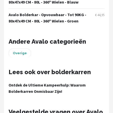
Campingaz
80x47x49 CM - 80L - 360º Wielen - Blauw
Gimeg
Avalo Bolderkar - Opvouwbaar - Tot 90KG -
€ 44,95
80x47x49 CM - 80L - 360º Wielen - Groen
Brisby
Alle merken →
Andere Avalo categorieën
Overige
Lees ook over bolderkarren
Ontdek de Ultieme Kampeerhulp: Waarom
Bolderkarren Onmisbaar Zijn!
Veelgestelde vragen over Avalo