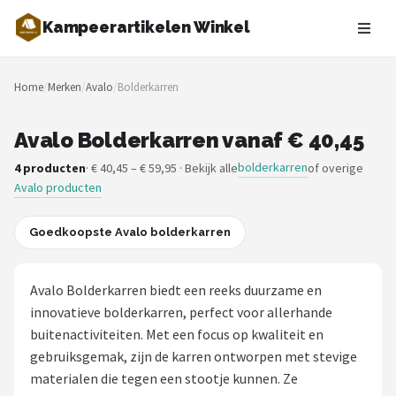
Kampeerartikelen Winkel
Zoeken
Home
/
Merken
/
Avalo
/
Bolderkarren
NAVIGATIE
Shop
Avalo Bolderkarren vanaf € 40,45
bolderkarren
4 producten
· € 40,45 – € 59,95 · Bekijk alle
of overige
Merken
Avalo producten
Blog
Goedkoopste Avalo bolderkarren
Tenten
Avalo Bolderkarren biedt een reeks duurzame en
Slaapzakken
innovatieve bolderkarren, perfect voor allerhande
buitenactiviteiten. Met een focus op kwaliteit en
Slaapmatten
gebruiksgemak, zijn de karren ontworpen met stevige
materialen die tegen een stootje kunnen. Ze
Koelboxen