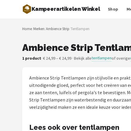
Kampeerartikelen Winkel
Shop
M
Zoeken
Home
/
Merken
/
Ambience Strip
/
Tentlampen
NAVIGATIE
Shop
Ambience Strip Tentlam
Merken
tentlampen
1 product
· € 24,99 – € 24,99 · Bekijk alle
of overige
Blog
Ambience Strip Tentlampen zijn stijlvolle en pra
Tenten
uitnodigende gloed, perfect voor het creëren van e
ze aan tenten, luifels of pergola's te bevestigen
Slaapzakken
Strip Tentlampen zijn waterbestendig en duurzaam
veelzijdigheid maken ze een ideale keuze voor iedere
Slaapmatten
Lees ook over tentlampen
Koelboxen