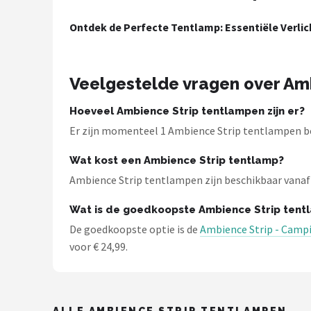
Shop
Ontdek de Perfecte Tentlamp: Essentiële Verl
POPULAIRE MERKEN
Intex
Veelgestelde vragen over Am
KOEL
Hoeveel Ambience Strip tentlampen zijn er?
Er zijn momenteel 1 Ambience Strip tentlampen be
Eurotrail
Wat kost een Ambience Strip tentlamp?
Camp
Ambience Strip tentlampen zijn beschikbaar vanaf € 
Wat is de goedkoopste Ambience Strip tent
LifeGoods
De goedkoopste optie is de
Ambience Strip - Campi
voor € 24,99.
Bo-Camp
NOMAD
ALLE AMBIENCE STRIP TENTLAMPEN