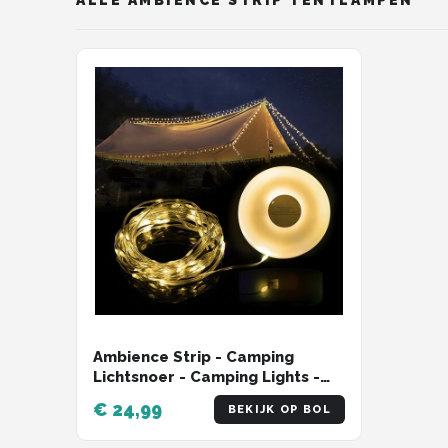
Gimeg
Campingaz
Quechua
Alle merken →
Ambience Strip - Camping
Lichtsnoer - Camping Lights -
Camping Licht - 8 Meter Lang -
€ 24,99
BEKIJK OP BOL
Oplaadbaar - Warm Wit -
Oprolbaar - Voor Buiten