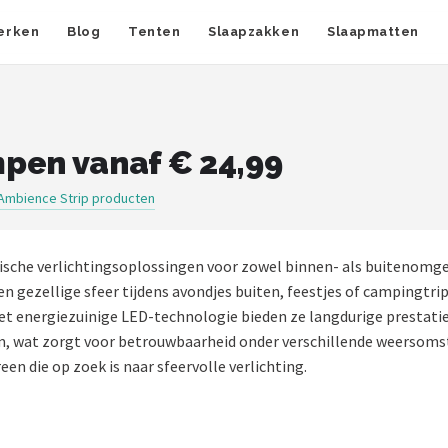
erken
Blog
Tenten
Slaapzakken
Slaapmatten
pen vanaf € 24,99
Ambience Strip producten
ktische verlichtingsoplossingen voor zowel binnen- als buitenom
en gezellige sfeer tijdens avondjes buiten, feestjes of campingt
. Met energiezuinige LED-technologie bieden ze langdurige presta
, wat zorgt voor betrouwbaarheid onder verschillende weersomst
en die op zoek is naar sfeervolle verlichting.