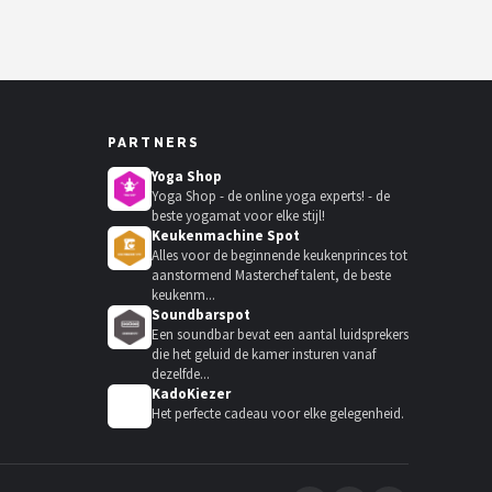
PARTNERS
Yoga Shop
Yoga Shop - de online yoga experts! - de
beste yogamat voor elke stijl!
Keukenmachine Spot
Alles voor de beginnende keukenprinces tot
aanstormend Masterchef talent, de beste
keukenm...
Soundbarspot
Een soundbar bevat een aantal luidsprekers
die het geluid de kamer insturen vanaf
dezelfde...
KadoKiezer
🎁
Het perfecte cadeau voor elke gelegenheid.