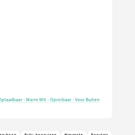
Oplaadbaar - Warm Wit - Oprolbaar - Voor Buiten
laag-hoog
Prijs: hoog-laag
Nieuwste
Populair