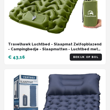
Travelhawk Luchtbed - Slaapmat Zelfopblazend
- Campingbedje - Slaapmatten - Luchtbed met
Ingebouwde Pomp - Slaapmatje 1 Persoons -
€ 43,16
BEKIJK OP BOL
Kliksysteem - Groen