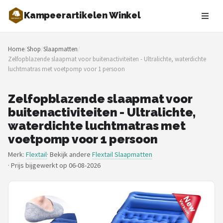
Kampeerartikelen Winkel
Zoeken
Home
/
Shop
/
Slaapmatten
/
NAVIGATIE
Zelfopblazende slaapmat voor buitenactiviteiten - Ultralichte, waterdichte
luchtmatras met voetpomp voor 1 persoon
Shop
Merken
Zelfopblazende slaapmat voor
buitenactiviteiten - Ultralichte,
Blog
waterdichte luchtmatras met
voetpomp voor 1 persoon
Tenten
Merk:
Flextail
· Bekijk andere
Flextail Slaapmatten
·
Prijs bijgewerkt op 06-08-2026
Slaapzakken
Slaapmatten
Koelboxen