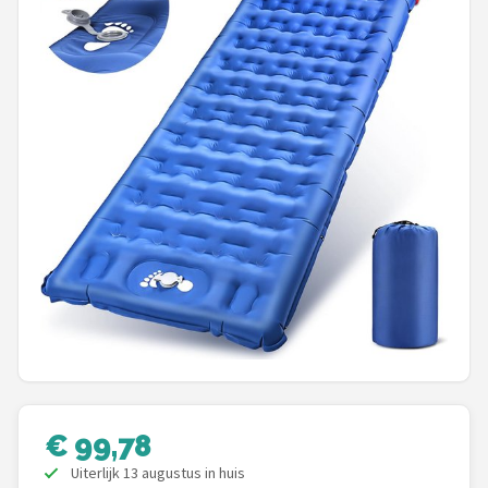
Shop
POPULAIRE MERKEN
Intex
KOEL
Eurotrail
Camp
LifeGoods
Bo-Camp
€ 99,78
NOMAD
Uiterlijk 13 augustus in huis