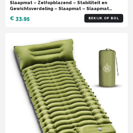
Slaapmat – Zelfopblazend – Stabiliteit en
Gewichtsverdeling – Slaapmat – Slaapmat
Zelfopblazend – Slaapmatje – Slaapmatje 1
€ 33,95
BEKIJK OP BOL
Persoons