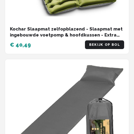
Kochar Slaapmat zelfopblazend - Slaapmat met
ingebouwde voetpomp & hoofdkussen - Extra
groot formaat - Camping matras - Slaapmatje -
€ 40,49
BEKIJK OP BOL
Groen