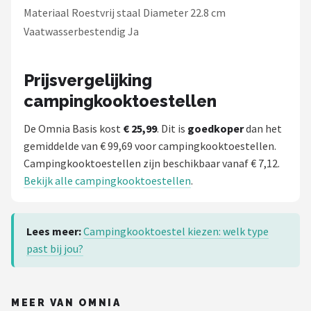
Gimeg
Materiaal Roestvrij staal Diameter 22.8 cm
Vaatwasserbestendig Ja
Campingaz
Quechua
Prijsvergelijking
campingkooktoestellen
Alle merken →
De Omnia Basis kost
€ 25,99
. Dit is
goedkoper
dan het
gemiddelde van € 99,69 voor campingkooktoestellen.
Campingkooktoestellen zijn beschikbaar vanaf € 7,12.
Bekijk alle campingkooktoestellen
.
Lees meer:
Campingkooktoestel kiezen: welk type
past bij jou?
MEER VAN OMNIA