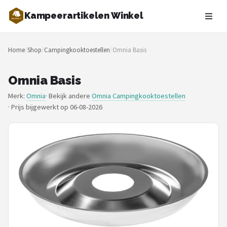
Kampeerartikelen Winkel
Zoeken
Home
/
Shop
/
Campingkooktoestellen
/
Omnia Basis
NAVIGATIE
Shop
Omnia Basis
Merk:
Omnia
· Bekijk andere
Omnia Campingkooktoestellen
Merken
·
Prijs bijgewerkt op 06-08-2026
Blog
Tenten
Slaapzakken
Slaapmatten
Koelboxen