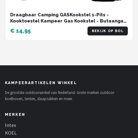
Draagbaar Camping GASKookstel 1-Pits -
Kooktoestel Kampeer Gas Kookstel - Butaangas
Gasstel Gasfornuis Gaspit - Campingkooktoestel
€ 14,95
BEKIJK OP BOL
Gas Kookplaat - Elektrische Ontsteking - Met
Koffer - 1-Pits
KAMPEERARTIKELEN WINKEL
De grootste outdoorwinkel van Nederland. Grote merken outdoor
koelboxen, tenten, slaapzakken en meer.
MERKEN
Intex
KOEL