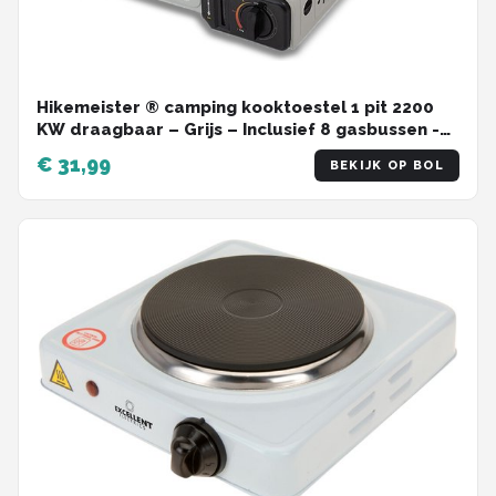
Hikemeister ® camping kooktoestel 1 pit 2200
KW draagbaar – Grijs – Inclusief 8 gasbussen -
met Nederlandse beschrijving en CE –
€ 31,99
BEKIJK OP BOL
Butaangas Gasstel Gasfornuis Gaspit -
Campingkooktoestel Gas Kookplaat - Met Koffer