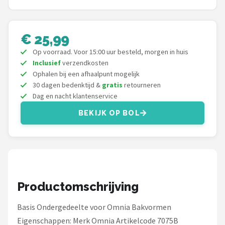
Shop
€ 25,99
POPULAIRE MERKEN
Op voorraad. Voor 15:00 uur besteld, morgen in huis
Intex
Inclusief
verzendkosten
Ophalen bij een afhaalpunt mogelijk
KOEL
30 dagen bedenktijd &
gratis
retourneren
Dag en nacht klantenservice
Eurotrail
BEKIJK OP BOL
Camp
LifeGoods
Bo-Camp
Productomschrijving
NOMAD
Basis Ondergedeelte voor Omnia Bakvormen
Eigenschappen: Merk Omnia Artikelcode 7075B