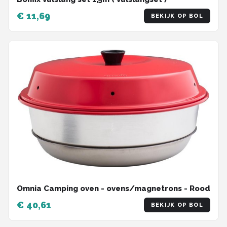
€ 11,69
BEKIJK OP BOL
Omnia Camping oven - ovens/magnetrons - Rood
€ 40,61
BEKIJK OP BOL