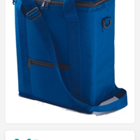
Shop
POPULAIRE MERKEN
Intex
KOEL
Eurotrail
Camp
LifeGoods
Bo-Camp
NOMAD