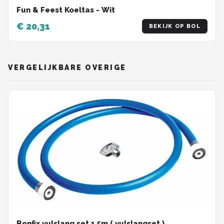
Fun & Feest Koeltas - Wit
€ 20,31
BEKIJK OP BOL
VERGELIJKBARE OVERIGE
Bonfix vulslang set 1,5m ( vulslangset )