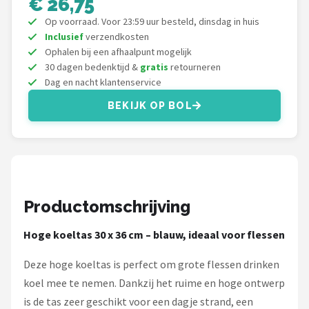
€ 26,75
Gimeg
Op voorraad. Voor 23:59 uur besteld, dinsdag in huis
Inclusief
verzendkosten
Campingaz
Ophalen bij een afhaalpunt mogelijk
30 dagen bedenktijd &
gratis
retourneren
Benson
Dag en nacht klantenservice
Alle merken →
BEKIJK OP BOL
Productomschrijving
Hoge koeltas 30 x 36 cm – blauw, ideaal voor flessen
Deze hoge koeltas is perfect om grote flessen drinken
koel mee te nemen. Dankzij het ruime en hoge ontwerp
is de tas zeer geschikt voor een dagje strand, een