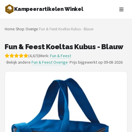
Kampeerartikelen Winkel
Zoeken
Home
/
Shop
/
Overige
/
Fun & Feest Koeltas Kubus - Blauw
NAVIGATIE
Shop
Fun & Feest Koeltas Kubus - Blauw
(4,6/5)
Merk:
Fun & Feest
Merken
· Bekijk andere
Fun & Feest Overige
·
Prijs bijgewerkt op 09-08-2026
Blog
Tenten
Slaapzakken
Slaapmatten
Koelboxen