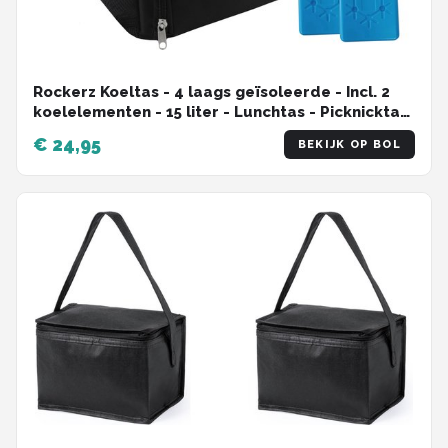
Rockerz Koeltas - 4 laags geïsoleerde - Incl. 2
koelelementen - 15 liter - Lunchtas - Picknicktas
- Capaciteit voor 24x 33 cl blikken of 12x 33 cl
€ 24,95
BEKIJK OP BOL
flesjes - Slijtvast en duurzaam materiaal -
Waterdicht en vuilafstotend - kleur: Zwart