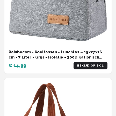
Rainbecom - Koeltassen - Lunchtas – 19x27x16
cm - 7 Liter - Grijs - Isolatie - 300D Kationisch
Polyester - Handvat Riem - Koeltas - Lunch Bag -
€ 14,99
BEKIJK OP BOL
Geïsoleerde Koeltas - Picknicktas