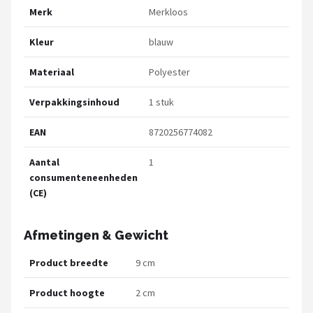
Merk
Merkloos
Kleur
blauw
Materiaal
Polyester
Verpakkingsinhoud
1 stuk
EAN
8720256774082
Aantal
1
consumenteneenheden
(CE)
Afmetingen & Gewicht
Product breedte
9 cm
Product hoogte
2 cm