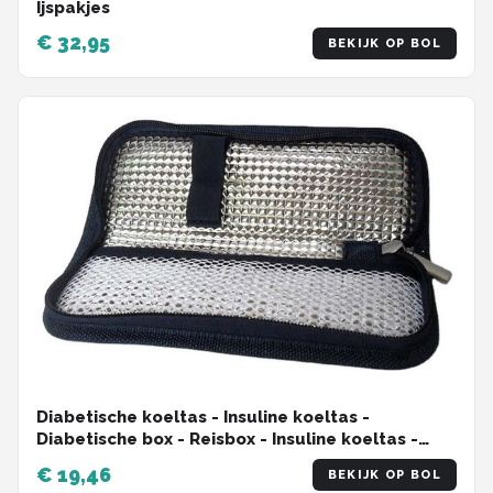
Ijspakjes
€ 32,95
BEKIJK OP BOL
Diabetische koeltas - Insuline koeltas -
Diabetische box - Reisbox - Insuline koeltas -
Medische koeltas - Insuline opvangzak -
€ 19,46
BEKIJK OP BOL
Draagbaar - Milieuvriendelijk - 20x7x3cm