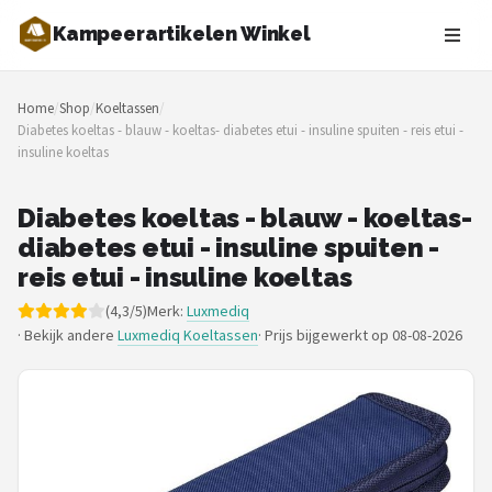
Kampeerartikelen Winkel
Zoeken
Home
/
Shop
/
Koeltassen
/
NAVIGATIE
Diabetes koeltas - blauw - koeltas- diabetes etui - insuline spuiten - reis etui -
insuline koeltas
Shop
Merken
Diabetes koeltas - blauw - koeltas-
diabetes etui - insuline spuiten -
Blog
reis etui - insuline koeltas
(4,3/5)
Merk:
Luxmediq
Tenten
· Bekijk andere
Luxmediq Koeltassen
·
Prijs bijgewerkt op 08-08-2026
Slaapzakken
Slaapmatten
Koelboxen