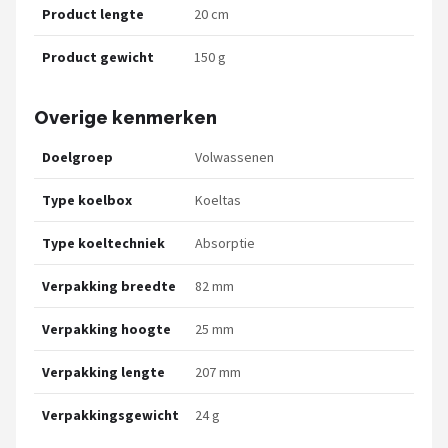
Product lengte
20 cm
Product gewicht
150 g
Overige kenmerken
Doelgroep
Volwassenen
Type koelbox
Koeltas
Type koeltechniek
Absorptie
Verpakking breedte
82 mm
Verpakking hoogte
25 mm
Verpakking lengte
207 mm
Verpakkingsgewicht
24 g