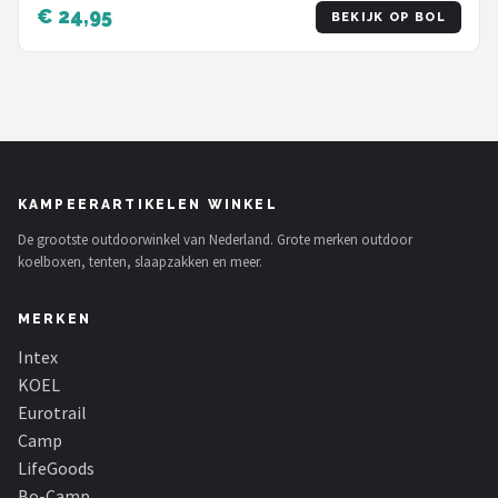
koeltasje voor op reis - hardcase 22 x 12 x 6cm
€ 24,95
BEKIJK OP BOL
KAMPEERARTIKELEN WINKEL
De grootste outdoorwinkel van Nederland. Grote merken outdoor
koelboxen, tenten, slaapzakken en meer.
MERKEN
Intex
KOEL
Eurotrail
Camp
LifeGoods
Bo-Camp