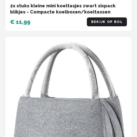
2x stuks kleine mini koeltasjes zwart sixpack
blikjes - Compacte koelboxen/koeltassen
€ 11,99
BEKIJK OP BOL