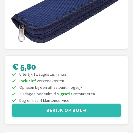
Shop
POPULAIRE MERKEN
Intex
KOEL
Eurotrail
€ 5,80
Uiterlijk 12 augustus in huis
Camp
Inclusief
verzendkosten
Ophalen bij een afhaalpunt mogelijk
LifeGoods
30 dagen bedenktijd &
gratis
retourneren
Dag en nacht klantenservice
Bo-Camp
BEKIJK OP BOL
NOMAD