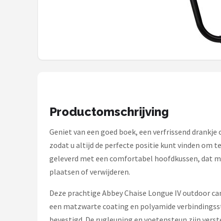
Gimeg
Campingaz
Quechua
Alle merken →
Productomschrijving
Geniet van een goed boek, een verfrissend drankje 
zodat u altijd de perfecte positie kunt vinden om 
geleverd met een comfortabel hoofdkussen, dat me
plaatsen of verwijderen.
Deze prachtige Abbey Chaise Longue IV outdoor campi
een matzwarte coating en polyamide verbindingsst
bevestigd. De rugleuning en voetensteun zijn verst