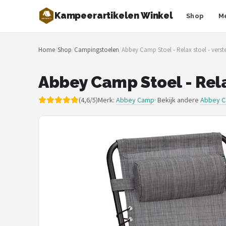
Kampeerartikelen Winkel
Shop
M
Zoeken
Home
/
Shop
/
Campingstoelen
/
Abbey Camp Stoel - Relax stoel - verste
NAVIGATIE
Shop
Abbey Camp Stoel - Relax
Merken
(4,6/5)
Merk:
Abbey Camp
· Bekijk andere
Abbey C
Blog
Tenten
Slaapzakken
Slaapmatten
Koelboxen