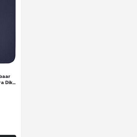
baar
a Dik -