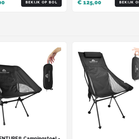
00
€ 125,00
BEKIJK OP BOL
BEKIJK O
ENTURE® Campingstoel -