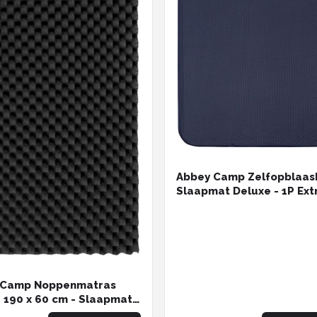
Abbey Camp Zelfopblaas
Slaapmat Deluxe - 1P Extr
200 x 76 x 15 cm
 Camp Noppenmatras
 190 x 60 cm - Slaapmat -
wicht - Isolatie