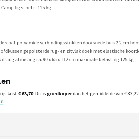
amp lig stoel is 125 kg.
oedercoat polyamide verbindingsstukken doorsnede buis 2.2 cm ho
oofdkussen gepolsterde rug- en zitvlak doek met elastische koor
itting afmeting ca. 90 x 65 x 112 cm maximale belasting 125 kg
len
rijs kost
€ 63,70
. Dit is
goedkoper
dan het gemiddelde van € 83,2
en
.