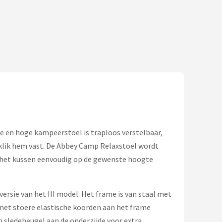
de en hoge kampeerstoel is traploos verstelbaar,
n klik hem vast. De Abbey Camp Relaxstoel wordt
t het kussen eenvoudig op de gewenste hoogte
ersie van het III model. Het frame is van staal met
met stoere elastische koorden aan het frame
n sledebeugel aan de onderzijde voor extra