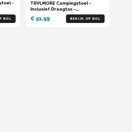
toel -
TRVLMORE Campingstoel -
Inclusief Draagtas -
 -
Comfortabele Vouwstoel - 150
€ 51,99
P BOL
BEKIJK OP BOL
 -
kg draagvermogen -
Kampeerstoel - Opbergvak -
Klapstoel - Zwart