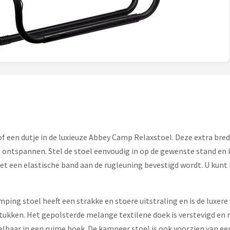
of een dutje in de luxieuze Abbey Camp Relaxstoel. Deze extra bre
te ontspannen. Stel de stoel eenvoudig in op de gewenste stand e
t een elastische band aan de rugleuning bevestigd wordt. U kun
ng stoel heeft een strakke en stoere uitstraling en is de luxere v
ukken. Het gepolsterde melange textilene doek is verstevigd en 
elbaar in een ruime hoek. De kampeer stoel is ook voorzien van ee