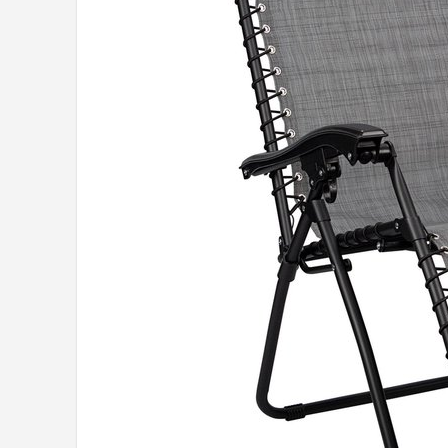
Shop
POPULAIRE MERKEN
Intex
KOEL
Eurotrail
Camp
LifeGoods
Bo-Camp
NOMAD